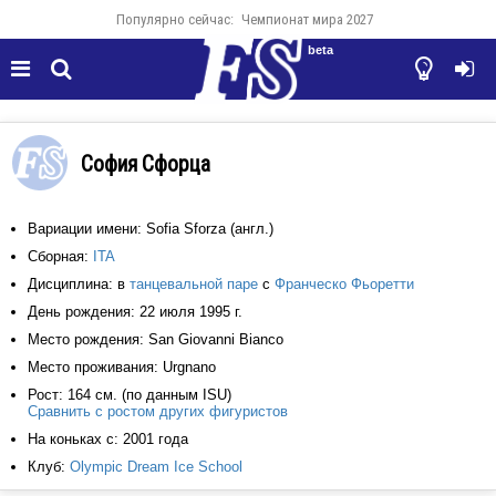
Популярно сейчас:
Чемпионат мира 2027
beta




София Сфорца
Вариации имени: Sofia Sforza (англ.)
Сборная:
ITA
Дисциплина: в
танцевальной паре
с
Франческо Фьоретти
День рождения: 22 июля 1995 г.
Место рождения: San Giovanni Bianco
Место проживания: Urgnano
Рост: 164 см. (по данным ISU)
Сравнить с ростом других фигуристов
На коньках с: 2001 года
Клуб:
Olympic Dream Ice School