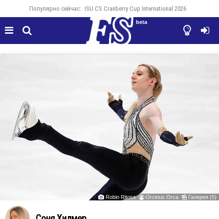
Популярно сейчас:
ISU CS Cranberry Cup International 2026
beta




Robin Ritoss
Orcinus Orca
Галерея (5)



Соня Хилмер