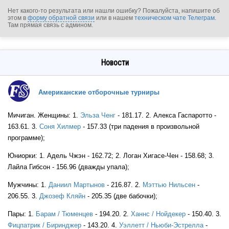
Нет какого-то результата или нашли ошибку? Пожалуйста, напишите об
этом в
форму обратной связи
или в нашем
техническом чате Телеграм
.
Там прямая связь с админом.
Новости
Американские отборочные турниры
Мичиган. Женщины: 1.
Эльза Ченг
- 181.17. 2. Алекса Гаспаротто -
USA
163.61. 3.
Соня Хилмер
- 157.33 (три падения в произвольной
программе);
USA
Юниорки: 1. Адель Чжэн - 162.72; 2. Логан Хигасе-Чен - 158.68; 3.
Лайла Гибсон - 156.96 (дважды упала);
Мужчины: 1.
Даниил Мартынов
- 216.87. 2.
Мэттью Нильсен
-
206.55. 3.
Джозеф Кляйн
- 205.35 (две бабочки);
Пары: 1.
Барам / Тюменцев
- 194.20. 2.
Ханнс / Нойдекер
- 150.40. 3.
USA
Фицпатрик / Биринджер
- 143.20. 4.
Уэллетт / Ньюби-Эстрелла
-