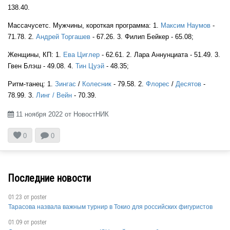
138.40.
Массачусетс. Мужчины, короткая программа: 1.
Максим Наумов
-
71.78. 2.
Андрей Торгашев
- 67.26. 3. Филип Бейкер - 65.08;
Женщины, КП: 1.
Ева Циглер
- 62.61. 2. Лара Аннунциата - 51.49. 3.
USA
Гвен Блэш - 49.08. 4.
Тин Цуэй
- 48.35;
Ритм-танец: 1.
Зингас
/
Колесник
- 79.58. 2.
Флорес
/
Десятов
-
78.99. 3.
Линг / Вейн
- 70.39.
USA
11 ноября 2022 от НовостНИК



0
0
USA
Последние новости
01:23 от
poster
Тарасова назвала важным турнир в Токио для российских фигуристов
USA
01:09 от
poster