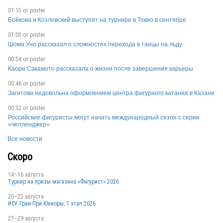
01:15 от
poster
USA
Бойкова и Козловский выступят на турнире в Токио в сентябре
01:03 от
poster
Шома Уно рассказал о сложностях перехода в танцы на льду
00:54 от
poster
Каори Сакамото рассказала о жизни после завершения карьеры
00:46 от
poster
USA
Загитова недовольна оформлением центра фигурного катания в Казани
00:32 от
poster
Российские фигуристы могут начать международный сезон с серии
«челленджер»
Все новости
Скоро
USA
14–16 августа
Турнир на призы магазина «Фигурист» 2026
20–22 августа
ИСУ Гран-При Юниоры, 1 этап 2026
27–29 августа