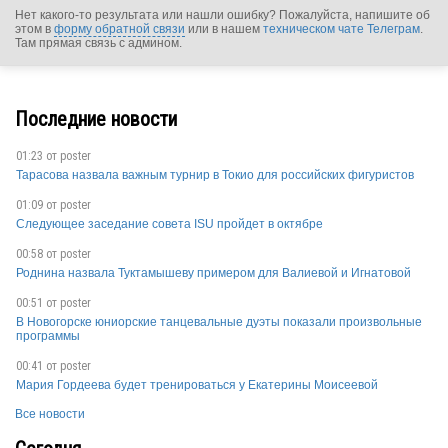
Нет какого-то результата или нашли ошибку? Пожалуйста, напишите об
этом в
форму обратной связи
или в нашем
техническом чате Телеграм
.
Там прямая связь с админом.
AUS
Последние новости
01:23 от
poster
AUS
Тарасова назвала важным турнир в Токио для российских фигуристов
01:09 от
poster
Следующее заседание совета ISU пройдет в октябре
00:58 от
poster
Роднина назвала Туктамышеву примером для Валиевой и Игнатовой
00:51 от
poster
AUS
В Новогорске юниорские танцевальные дуэты показали произвольные
программы
00:41 от
poster
AUS
Мария Гордеева будет тренироваться у Екатерины Моисеевой
Все новости