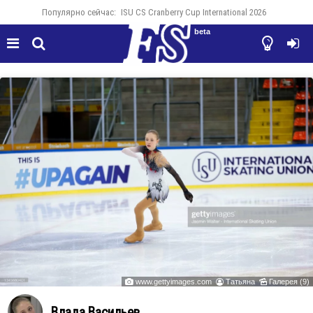
Популярно сейчас:
ISU CS Cranberry Cup International 2026
beta




www.gettyimages.com
Татьяна
Галерея (9)



Влада Васильев