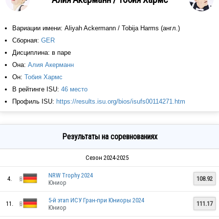
Вариации имени: Aliyah Ackermann / Tobija Harms (англ.)
Сборная:
GER
Дисциплина: в паре
Она:
Алия Акерманн
Он:
Тобия Хармс
В рейтинге ISU:
46 место
Профиль ISU:
https://results.isu.org/bios/isufs00114271.htm
Результаты на соревнованиях
Сезон 2024-2025
NRW Trophy 2024
4.
108.92
Юниор
5-й этап ИСУ Гран-при Юниоры 2024
11.
111.17
Юниор