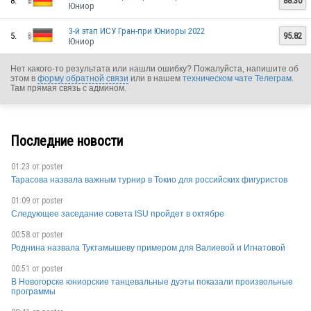
8.
88.30
Юниор
GER
3-й этап ИСУ Гран-при Юниоры 2022
5.
95.82
Юниор
GER
Нет какого-то результата или нашли ошибку? Пожалуйста, напишите об
этом в
форму обратной связи
или в нашем
техническом чате Телеграм
.
Там прямая связь с админом.
GER
Последние новости
01:23 от
poster
Тарасова назвала важным турнир в Токио для российских фигуристов
01:09 от
poster
Следующее заседание совета ISU пройдет в октябре
GER
00:58 от
poster
Роднина назвала Туктамышеву примером для Валиевой и Игнатовой
00:51 от
poster
В Новогорске юниорские танцевальные дуэты показали произвольные
GER
программы