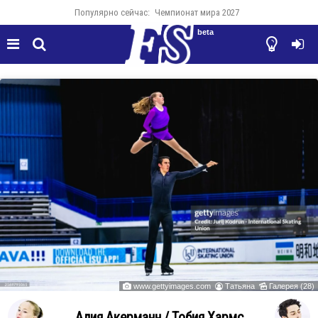
Популярно сейчас:
Чемпионат мира 2027
beta




www.gettyimages.com
Татьяна
Галерея (28)



Алия Акерманн / Тобия Хармс