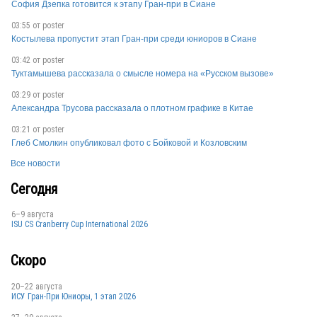
София Дзепка готовится к этапу Гран-при в Сиане
03:55 от
poster
Костылева пропустит этап Гран-при среди юниоров в Сиане
03:42 от
poster
KAZ
Туктамышева рассказала о смысле номера на «Русском вызове»
03:29 от
poster
Александра Трусова рассказала о плотном графике в Китае
KAZ
03:21 от
poster
Глеб Смолкин опубликовал фото с Бойковой и Козловским
Все новости
KAZ
Сегодня
6–9 августа
ISU CS Cranberry Cup International 2026
Скоро
20–22 августа
ИСУ Гран-При Юниоры, 1 этап 2026