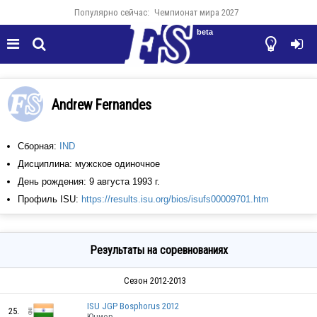
Популярно сейчас:
Чемпионат мира 2027
beta




Andrew Fernandes
Сборная:
IND
Дисциплина: мужское одиночное
День рождения: 9 августа 1993 г.
Профиль ISU:
https://results.isu.org/bios/isufs00009701.htm
Результаты на соревнованиях
Сезон 2012-2013
ISU JGP Bosphorus 2012
25.
Юниор