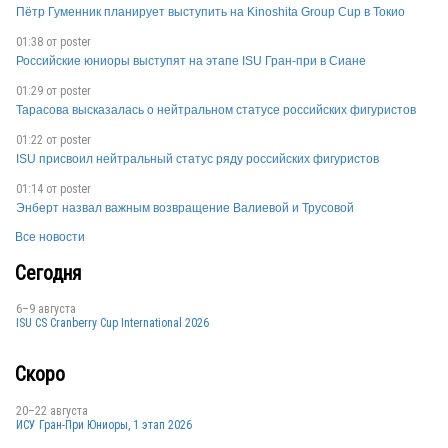
Пётр Гуменник планирует выступить на Kinoshita Group Cup в Токио
01:38 от
poster
Российские юниоры выступят на этапе ISU Гран-при в Сиане
01:29 от
poster
Тарасова высказалась о нейтральном статусе российских фигуристов
IND
01:22 от
poster
ISU присвоил нейтральный статус ряду российских фигуристов
01:14 от
poster
Энберт назвал важным возвращение Валиевой и Трусовой
Все новости
Сегодня
IND
6–9 августа
ISU CS Cranberry Cup International 2026
Скоро
20–22 августа
ИСУ Гран-При Юниоры, 1 этап 2026