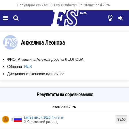
Популярно сейчас:
ISU CS Cranberry Cup International 2026
beta




Анжелина Леонова
ФИО: Анжелина Александровна ЛЕОНОВА
Сборная:
RUS
Дисциплина: женское одиночное
Результаты на соревнованиях
Сезон 2025-2026
Битва школ 2025, 1-й этап
35.50
3
2 Юношеский разряд