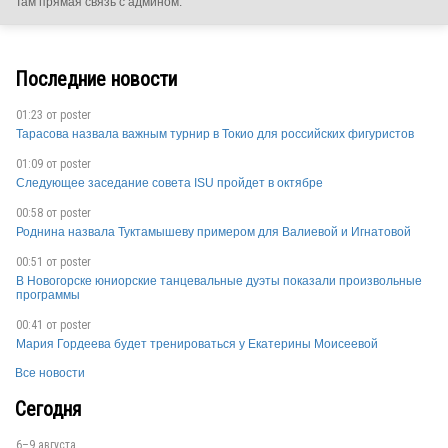
Там прямая связь с админом.
RUS
Последние новости
01:23 от
poster
RUS
Тарасова назвала важным турнир в Токио для российских фигуристов
01:09 от
poster
Следующее заседание совета ISU пройдет в октябре
00:58 от
poster
RUS
Роднина назвала Туктамышеву примером для Валиевой и Игнатовой
00:51 от
poster
В Новогорске юниорские танцевальные дуэты показали произвольные
программы
RUS
00:41 от
poster
Мария Гордеева будет тренироваться у Екатерины Моисеевой
Все новости
RUS
Сегодня
6–9 августа