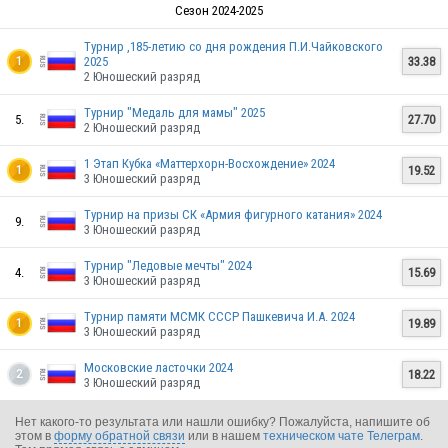
Сезон 2024-2025
Турнир ,185-летию со дня рождения П.И.Чайковского
2025
33.38
1
2 Юношеский разряд
Турнир "Медаль для мамы" 2025
5.
27.70
2 Юношеский разряд
1 Этап Кубка «Маттерхорн-Восхождение» 2024
19.52
1
3 Юношеский разряд
Турнир на призы СК «Армия фигурного катания» 2024
9.
3 Юношеский разряд
RUS
Турнир "Ледовые мечты" 2024
4.
15.69
3 Юношеский разряд
Турнир памяти МСМК СССР Пашкевича И.А. 2024
19.89
1
3 Юношеский разряд
Московские ласточки 2024
18.22
2
3 Юношеский разряд
RUS
Нет какого-то результата или нашли ошибку? Пожалуйста, напишите об
этом в
форму обратной связи
или в нашем
техническом чате Телеграм
.