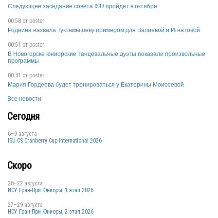
Следующее заседание совета ISU пройдет в октябре
00:58 от
poster
RUS
Роднина назвала Туктамышеву примером для Валиевой и Игнатовой
00:51 от
poster
В Новогорске юниорские танцевальные дуэты показали произвольные
программы
00:41 от
poster
Мария Гордеева будет тренироваться у Екатерины Моисеевой
RUS
Все новости
Сегодня
6–9 августа
ISU CS Cranberry Cup International 2026
Скоро
20–22 августа
ИСУ Гран-При Юниоры, 1 этап 2026
27–29 августа
ИСУ Гран-При Юниоры, 2 этап 2026