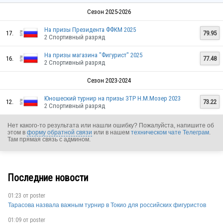
Сезон 2025-2026
На призы Президента ФФКМ 2025
17.
79.95
2 Спортивный разряд
На призы магазина "Фигурист" 2025
16.
77.48
2 Спортивный разряд
Сезон 2023-2024
Юношеский турнир на призы ЗТР Н.М.Мозер 2023
12.
73.22
2 Спортивный разряд
Нет какого-то результата или нашли ошибку? Пожалуйста, напишите об
этом в
форму обратной связи
или в нашем
техническом чате Телеграм
.
Там прямая связь с админом.
Последние новости
01:23 от
poster
RUS
Тарасова назвала важным турнир в Токио для российских фигуристов
01:09 от
poster