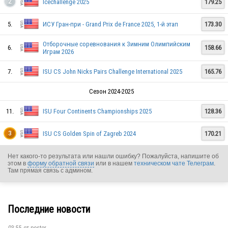
Icechallenge 2025
179.25
2
5.
ИСУ Гран-при - Grand Prix de France 2025, 1-й этап
173.30
Отборочные соревнования к Зимним Олимпийским
6.
158.66
Играм 2026
7.
ISU CS John Nicks Pairs Challenge International 2025
165.76
Сезон 2024-2025
11.
ISU Four Continents Championships 2025
128.36
ISU CS Golden Spin of Zagreb 2024
170.21
3
Нет какого-то результата или нашли ошибку? Пожалуйста, напишите об
этом в
форму обратной связи
или в нашем
техническом чате Телеграм
.
Там прямая связь с админом.
Последние новости
03:55 от
poster