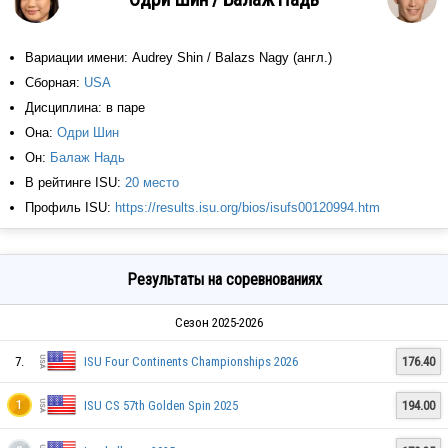
Вариации имени: Audrey Shin / Balazs Nagy (англ.)
Сборная:
USA
Дисциплина: в паре
Она:
Одри Шин
Он:
Балаж Надь
В рейтинге ISU:
20 место
Профиль ISU:
https://results.isu.org/bios/isufs00120994.htm
Результаты на соревнованиях
Сезон 2025-2026
7.
ISU Four Continents Championships 2026
176.40
ISU CS 57th Golden Spin 2025
194.00
1