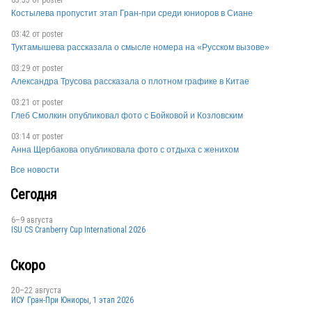
USA
Костылева пропустит этап Гран-при среди юниоров в Сиане
03:42 от
poster
Туктамышева рассказала о смысле номера на «Русском вызове»
USA
03:29 от
poster
Александра Трусова рассказала о плотном графике в Китае
03:21 от
poster
USA
Глеб Смолкин опубликовал фото с Бойковой и Козловским
03:14 от
poster
Анна Щербакова опубликовала фото с отдыха с женихом
USA
Все новости
Сегодня
USA
6–9 августа
ISU CS Cranberry Cup International 2026
Скоро
USA
20–22 августа
ИСУ Гран-При Юниоры, 1 этап 2026