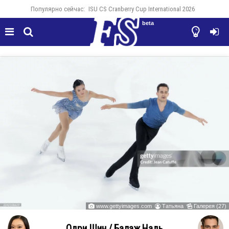
Популярно сейчас:
ISU CS Cranberry Cup International 2026
beta




www.gettyimages.com
Татьяна
Галерея (27)



Одри Шин / Балаж Надь