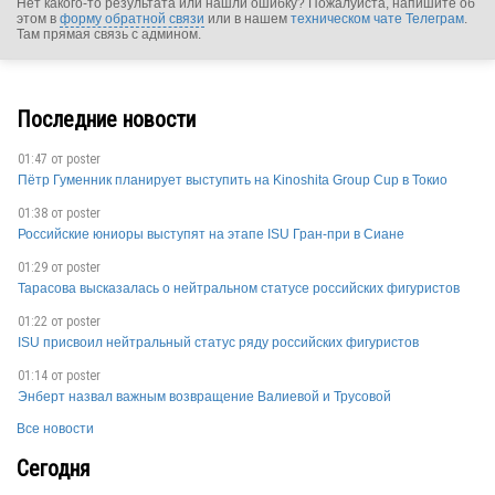
Нет какого-то результата или нашли ошибку? Пожалуйста, напишите об
USA
этом в
форму обратной связи
или в нашем
техническом чате Телеграм
.
Там прямая связь с админом.
Последние новости
USA
01:47 от
poster
Пётр Гуменник планирует выступить на Kinoshita Group Cup в Токио
01:38 от
poster
Российские юниоры выступят на этапе ISU Гран-при в Сиане
USA
01:29 от
poster
Тарасова высказалась о нейтральном статусе российских фигуристов
01:22 от
poster
ISU присвоил нейтральный статус ряду российских фигуристов
01:14 от
poster
Энберт назвал важным возвращение Валиевой и Трусовой
USA
Все новости
Сегодня