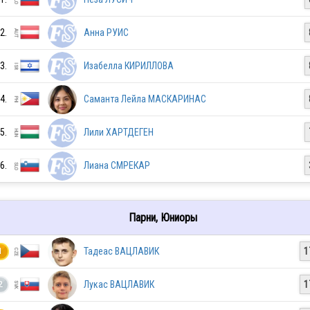
2.
Анна РУИС
3.
Изабелла КИРИЛЛОВА
4.
Саманта Лейла МАСКАРИНАС
SVK
5.
Лили ХАРТДЕГЕН
6.
Лиана СМРЕКАР
HUN
Парни, Юниоры
SVK
Тадеас ВАЦЛАВИК
1
1
Лукас ВАЦЛАВИК
1
2
GER