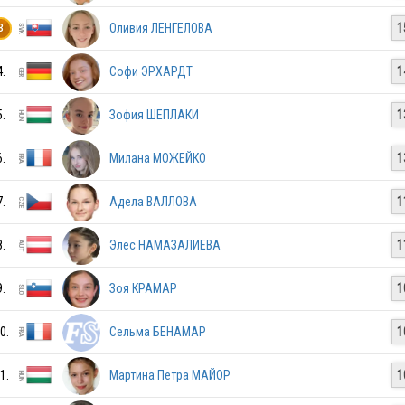
Оливия ЛЕНГЕЛОВА
1
3
NOR
4.
Софи ЭРХАРДТ
1
MAS
5.
Зофия ШЕПЛАКИ
1
6.
Милана МОЖЕЙКО
1
ROU
7.
Адела ВАЛЛОВА
1
8.
Элес НАМАЗАЛИЕВА
1
9.
Зоя КРАМАР
1
0.
Сельма БЕНАМАР
1
FRA
1.
Мартина Петра МАЙОР
1