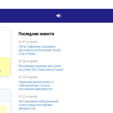

Последние новости
01:47 от
poster
Пётр Гуменник планирует
выступить на Kinoshita Group
Cup в Токио
01:38 от
poster
Российские юниоры выступят
на этапе ISU Гран-при в Сиане
ы
01:29 от
poster
Тарасова высказалась о
нейтральном статусе
российских фигуристов
01:22 от
poster
ISU присвоил нейтральный
статус ряду российских
фигуристов