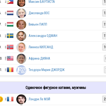
5.
Максин БАУТИСТА
1
6.
Джоланда ВОС
1
7.
Вивьен ПАПП
1
8.
Александра ОДМАН
1
9.
Линнеа КИЛСАНД
1
0.
Африна ДИЯНА
POL
1.
Теодора Мария ДЖОРДЖ
MDA
Одиночное фигурное катание, мужчины
Лэндри Ле МЭЙ
2
1