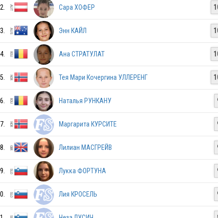
2.
Сара ХОФЕР
1
SUI
3.
Энн КАЙЛ
1
4.
Ана СТРАТУЛАТ
1
GER
5.
Тея Мари Кочергина УЛЛЕРЕНГ
1
AUT
6.
Наталья РУНКАНУ
7.
Маргарита КУРСИТЕ
CZE
8.
Лилиан МАСГРЕЙВ
9.
Лукка ФОРТУНА
GER
0.
Лия КРОСЕЛЬ
HUN
1.
Неза ЛУСИЧ