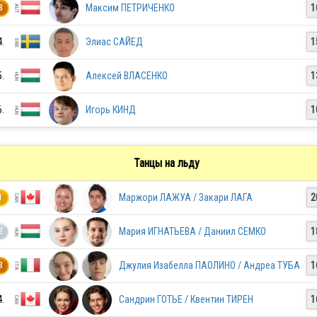
Максим ПЕТРИЧЕНКО
1
3
4.
Элиас САЙЕД
1
HUN
5.
Алексей ВЛАСЕНКО
1
FRA
6.
Игорь КИНД
1
CZE
Танцы на льду
Маржори ЛАЖУА / Закари ЛАГА
2
1
AUT
Мария ИГНАТЬЕВА / Даниил СЕМКО
1
2
Джулия Изабелла ПАОЛИНО / Андреа ТУБА
1
3
SLO
4.
Сандрин ГОТЬЕ / Квентин ТИРЕН
1