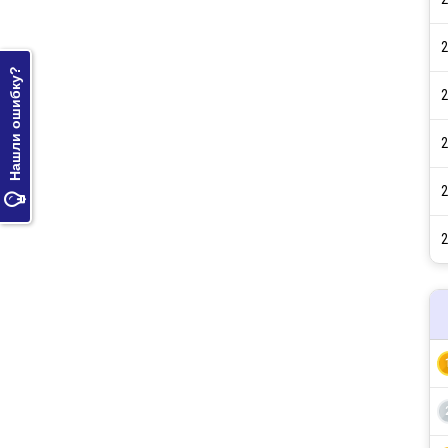
2
Нашли ошибку?
2
2
2

2