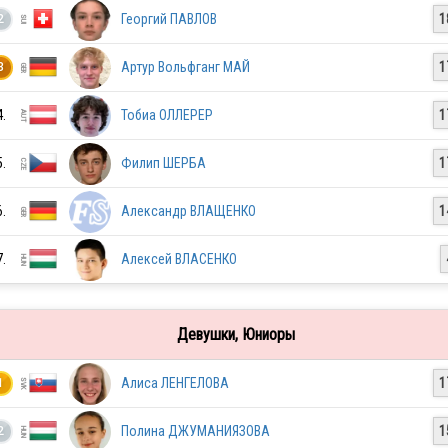
NOR
Георгий ПАВЛОВ
1
2
Артур Вольфганг МАЙ
1
3
CZE
4.
Тобиа ОЛЛЕРЕР
1
PHI
5.
Филип ШЕРБА
1
6.
Александр ВЛАЩЕНКО
1
NED
7.
Алексей ВЛАСЕНКО
HUN
Девушки, Юниоры
Алиса ЛЕНГЕЛОВА
1
1
SWE
Полина ДЖУМАНИЯЗОВА
1
2