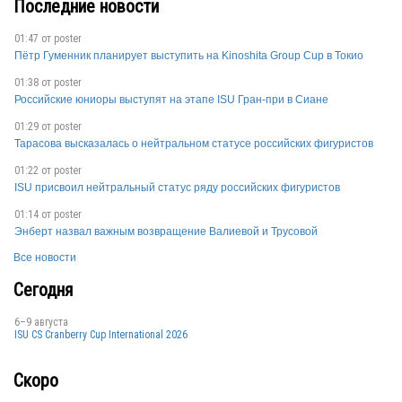
Последние новости
01:47 от
poster
TUR
Пётр Гуменник планирует выступить на Kinoshita Group Cup в Токио
01:38 от
poster
Российские юниоры выступят на этапе ISU Гран-при в Сиане
01:29 от
poster
Тарасова высказалась о нейтральном статусе российских фигуристов
01:22 от
poster
TUR
ISU присвоил нейтральный статус ряду российских фигуристов
01:14 от
poster
Энберт назвал важным возвращение Валиевой и Трусовой
Все новости
Сегодня
TUR
6–9 августа
ISU CS Cranberry Cup International 2026
Скоро