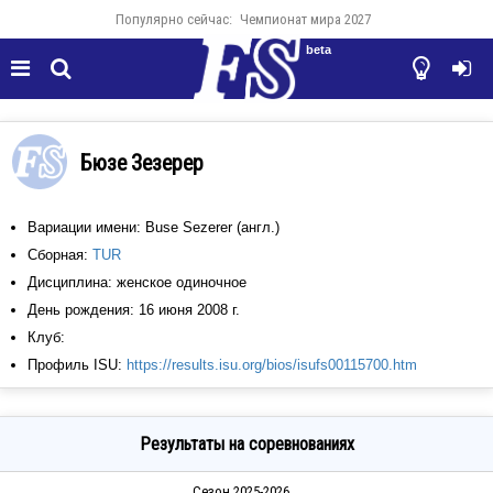
Популярно сейчас:
Чемпионат мира 2027
beta




Бюзе Зезерер
Вариации имени: Buse Sezerer (англ.)
Сборная:
TUR
Дисциплина: женское одиночное
День рождения: 16 июня 2008 г.
Клуб:
Профиль ISU:
https://results.isu.org/bios/isufs00115700.htm
Результаты на соревнованиях
Сезон 2025-2026