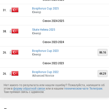
Bosphorus Cup 2025
31.
Юниор
Сезон 2024-2025
Skate Helena 2025
38.
Юниор
Сезон 2023-2024
Bosphorus Cup 2023
26.
86.16
Юниор
Сезон 2022-2023
Bosphorus Cup 2022
26.
44.29
Advanced Novice
Нет какого-то результата или нашли ошибку? Пожалуйста, напишите об
этом в
форму обратной связи
или в нашем
техническом чате Телеграм
.
TUR
Там прямая связь с админом.