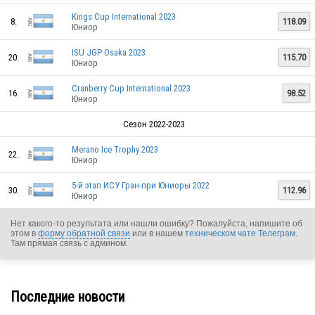
Kings Cup International 2023
8.
118.09
Юниор
ISU JGP Osaka 2023
20.
115.70
Юниор
Cranberry Cup International 2023
16.
98.52
Юниор
Сезон 2022-2023
Merano Ice Trophy 2023
22.
Юниор
5-й этап ИСУ Гран-при Юниоры 2022
30.
112.96
Юниор
Нет какого-то результата или нашли ошибку? Пожалуйста, напишите об
этом в
форму обратной связи
или в нашем
техническом чате Телеграм
.
Там прямая связь с админом.
ARG
Последние новости