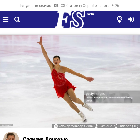
Популярно сейчас:
ISU CS Cranberry Cup International 2026
beta




www.gettyimages.com
Татьяна
Галерея (10)



Сесилия Донохью