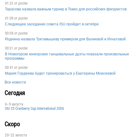
01:23 от
poster
Тарасова назвала важным турнир в Токио для российских фигуристов
ARG
01:09 от
poster
Следующее заседание совета ISU пройдет в октябре
00:58 от
poster
Роднина назвала Туктамышеву примером для Валиевой и Игнатовой
00:51 от
poster
В Новогорске юниорские танцевальные дуэты показали произвольные
программы
ARG
00:41 от
poster
Мария Гордеева будет тренироваться у Екатерины Моисеевой
Все новости
ARG
Сегодня
6–9 августа
ISU CS Cranberry Cup International 2026
ARG
Скоро
20–22 августа