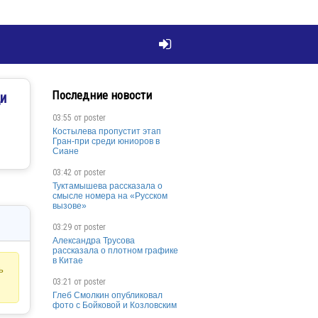

Последние новости
и
03:55 от
poster
Костылева пропустит этап
Гран-при среди юниоров в
Сиане
03:42 от
poster
Туктамышева рассказала о
смысле номера на «Русском
вызове»
03:29 от
poster
Александра Трусова
рассказала о плотном графике
в Китае
ь
03:21 от
poster
Глеб Смолкин опубликовал
фото с Бойковой и Козловским