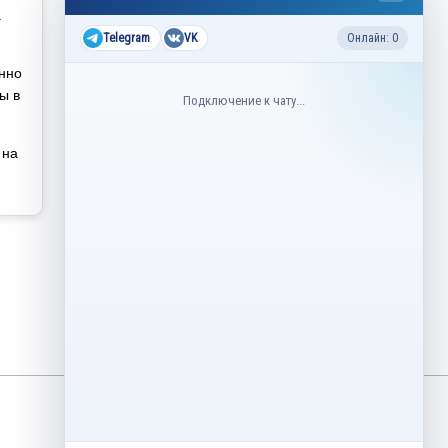
а
Все соревнования 2026-2027
Telegram
VK
Онлайн: 0
Недавние соревнования
нно
ы в
Подключение к чату...
3–6 августа
Контрольные прокаты юниоров,
танцы на льду 2026
на
1–5 августа
Asian Open Figure Skating Trophy
2026
27–30 июля
Lake Placid Ice Dance International
2026
3–4 мая
Финал Кубок Снеж.ком 2026
29 апреля – 2 мая
Кубок Ленинградской области
Финал 2026