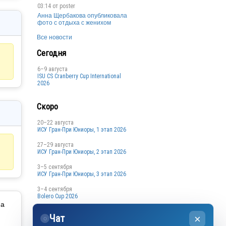
03:14 от
poster
Анна Щербакова опубликовала
фото с отдыха с женихом
Все новости
Сегодня
6–9 августа
ISU CS Cranberry Cup International
2026
Скоро
20–22 августа
ИСУ Гран-При Юниоры, 1 этап 2026
27–29 августа
ИСУ Гран-При Юниоры, 2 этап 2026
3–5 сентября
ИСУ Гран-При Юниоры, 3 этап 2026
3–4 сентября
Bolero Cup 2026
на
3–4 сентября
Чат
×
Кубок Санкт-Петербурга, 1 этап
◌
2026