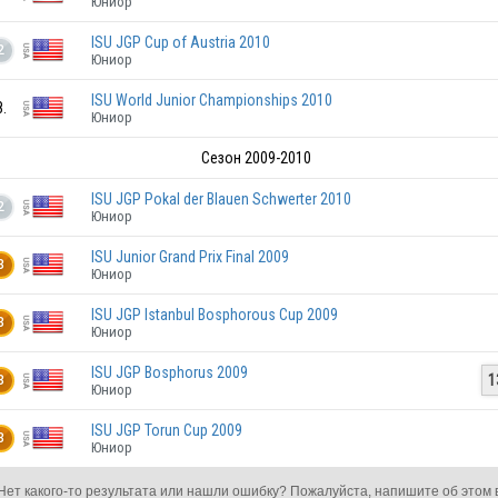
Юниор
USA
ISU JGP Cup of Austria 2010
2
Юниор
ISU World Junior Championships 2010
8.
Юниор
Сезон 2009-2010
USA
ISU JGP Pokal der Blauen Schwerter 2010
2
Юниор
USA
ISU Junior Grand Prix Final 2009
3
Юниор
ISU JGP Istanbul Bosphorous Cup 2009
USA
3
Юниор
ISU JGP Bosphorus 2009
1
3
Юниор
USA
ISU JGP Torun Cup 2009
3
Юниор
Нет какого-то результата или нашли ошибку? Пожалуйста, напишите об этом 