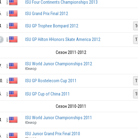
4.
ISU Four Continents Championships 2013
6.
ISU Grand Prix Final 2012
4.
ISU GP Trophee Bompard 2012
1
USA
ISU GP Hilton HHonors Skate America 2012
1
2
Сезон 2011-2012
USA
ISU World Junior Championships 2012
7.
Юниор
0.
ISU GP Rostelecom Cup 2011
1
5.
ISU GP Cup of China 2011
1
USA
Сезон 2010-2011
ISU World Junior Championships 2011
4.
Юниор
USA
ISU Junior Grand Prix Final 2010
6.