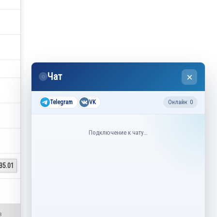
Чат
×
◌
Telegram
VK
Онлайн: 0
Подключение к чату...
35.01
в