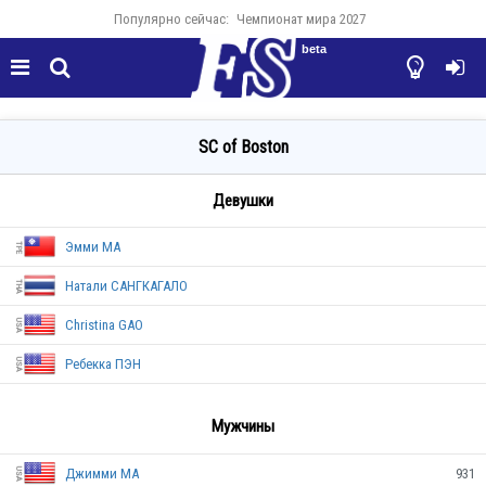
Популярно сейчас:
Чемпионат мира 2027
beta




SC of Boston
Девушки
Эмми МА
Натали САНГКАГАЛО
Christina GAO
Ребекка ПЭН
TPE
Мужчины
THA
Джимми МА
931