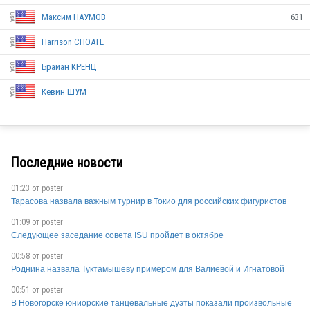
Максим НАУМОВ
631
USA
Harrison CHOATE
Брайан КРЕНЦ
USA
Кевин ШУМ
Последние новости
01:23 от
poster
USA
Тарасова назвала важным турнир в Токио для российских фигуристов
01:09 от
poster
USA
Следующее заседание совета ISU пройдет в октябре
00:58 от
poster
Роднина назвала Туктамышеву примером для Валиевой и Игнатовой
USA
00:51 от
poster
В Новогорске юниорские танцевальные дуэты показали произвольные