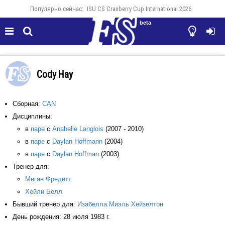
Популярно сейчас:
ISU CS Cranberry Cup International 2026
beta




Cody Hay
Сборная:
CAN
Дисциплины:
в
паре
с
Anabelle Langlois
(2007 - 2010)
в
паре
с
Daylan Hoffmann
(2004)
в
паре
с
Daylan Hoffman
(2003)
Тренер для:
Меган Фредетт
Хейли Белл
Бывший тренер для:
Изабелла Миэль Хейзелтон
День рождения: 28 июля 1983 г.