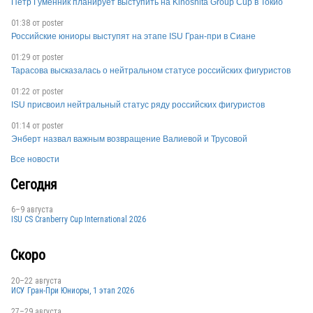
Пётр Гуменник планирует выступить на Kinoshita Group Cup в Токио
01:38 от
poster
Российские юниоры выступят на этапе ISU Гран-при в Сиане
01:29 от
poster
Тарасова высказалась о нейтральном статусе российских фигуристов
CAN
01:22 от
poster
ISU присвоил нейтральный статус ряду российских фигуристов
01:14 от
poster
Энберт назвал важным возвращение Валиевой и Трусовой
Все новости
Сегодня
CAN
6–9 августа
ISU CS Cranberry Cup International 2026
Скоро
20–22 августа
CAN
ИСУ Гран-При Юниоры, 1 этап 2026
27–29 августа