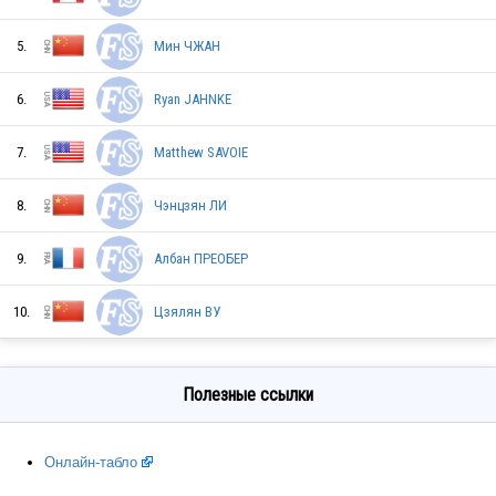
UKR
5.
Мин ЧЖАН
6.
Ryan JAHNKE
CHN
7.
Matthew SAVOIE
8.
Чэнцзян ЛИ
HUN
9.
Албан ПРЕОБЕР
CHN
10.
Цзялян ВУ
Полезные ссылки
CHN
Онлайн-табло
CRO