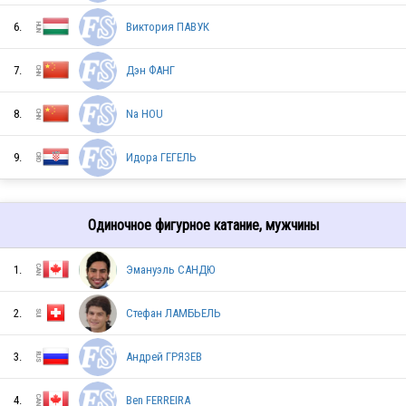
6.
Виктория ПАВУК
7.
Дэн ФАНГ
8.
Na HOU
9.
Идора ГЕГЕЛЬ
RUS
Одиночное фигурное катание, мужчины
1.
Эмануэль САНДЮ
JPN
2.
Стефан ЛАМБЬЕЛЬ
3.
Андрей ГРЯЗЕВ
JPN
4.
Ben FERREIRA