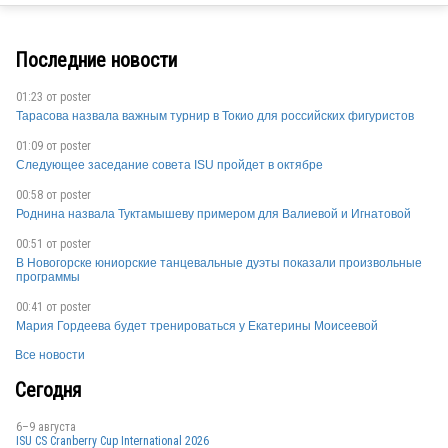
Последние новости
01:23 от
poster
Тарасова назвала важным турнир в Токио для российских фигуристов
01:09 от
poster
Следующее заседание совета ISU пройдет в октябре
CAN
00:58 от
poster
Роднина назвала Туктамышеву примером для Валиевой и Игнатовой
00:51 от
poster
В Новогорске юниорские танцевальные дуэты показали произвольные
SUI
программы
00:41 от
poster
Мария Гордеева будет тренироваться у Екатерины Моисеевой
Все новости
RUS
Сегодня
6–9 августа
CAN
ISU CS Cranberry Cup International 2026