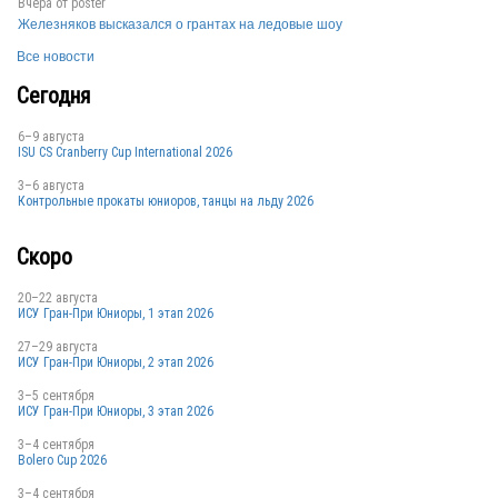
Вчера от
poster
Железняков высказался о грантах на ледовые шоу
Все новости
USA
Сегодня
6–9 августа
ISU CS Cranberry Cup International 2026
USA
3–6 августа
Контрольные прокаты юниоров, танцы на льду 2026
Скоро
BEL
20–22 августа
ИСУ Гран-При Юниоры, 1 этап 2026
RUS
27–29 августа
ИСУ Гран-При Юниоры, 2 этап 2026
3–5 сентября
ИСУ Гран-При Юниоры, 3 этап 2026
SWE
3–4 сентября
Bolero Cup 2026
3–4 сентября