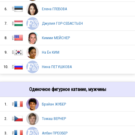
6.
Елена ГЛЕБОВА
7.
Джулия ГОР-СЕБАСТЬЕН
8.
Кимми МЕЙСНЕР
9.
На Ён КИМ
10.
Нина ПЕТУШКОВА
ITA
Одиночное фигурное катание, мужчины
USA
1.
Брайан ЖУБЕР
2.
Томаш ВЕРНЕР
JPN
3.
Албан ПРЕОБЕР