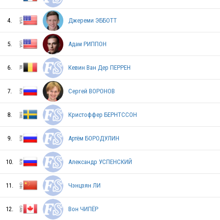
USA
4.
Джереми ЭББОТТ
5.
Адам РИППОН
RUS
6.
Кевин Ван Дер ПЕРРЕН
7.
Сергей ВОРОНОВ
EST
8.
Кристоффер БЕРНТССОН
HUN
9.
Артём БОРОДУЛИН
10.
Александр УСПЕНСКИЙ
USA
11.
Чэнцзян ЛИ
12.
Вон ЧИПЁР
KOR