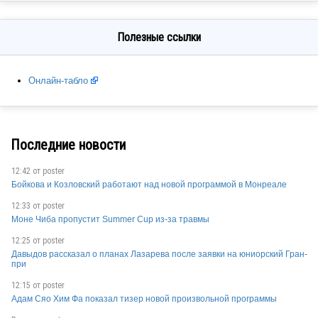
Полезные ссылки
RUS
Онлайн-табло
Последние новости
12:42 от
poster
Бойкова и Козловский работают над новой программой в Монреале
FRA
12:33 от
poster
Моне Чиба пропустит Summer Cup из-за травмы
12:25 от
poster
CZE
Давыдов рассказал о планах Лазарева после заявки на юниорский Гран-
при
12:15 от
poster
Адам Сяо Хим Фа показал тизер новой произвольной программы
FRA