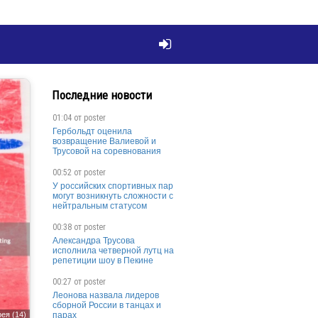

Последние новости
01:04 от
poster
Гербольдт оценила
возвращение Валиевой и
Трусовой на соревнования
00:52 от
poster
У российских спортивных пар
могут возникнуть сложности с
нейтральным статусом
00:38 от
poster
Александра Трусова
исполнила четверной лутц на
репетиции шоу в Пекине
00:27 от
poster
Леонова назвала лидеров
сборной России в танцах и
ея (14)
парах