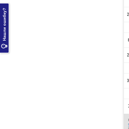
Нашли ошибку?
2

2
3