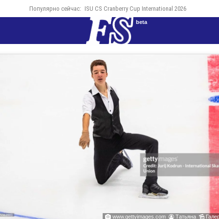
Популярно сейчас:
ISU CS Cranberry Cup International 2026
beta
www.gettyimages.com
Татьяна
Галер


