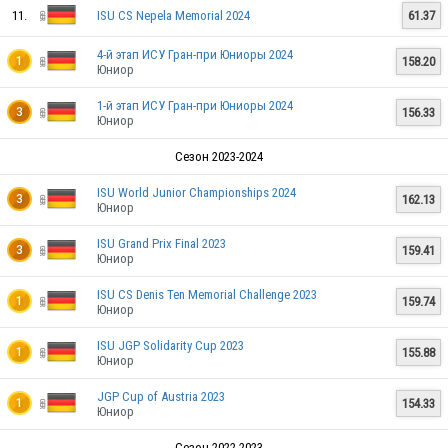
11.
ISU CS Nepela Memorial 2024
61.37
4-й этап ИСУ Гран-при Юниоры 2024
158.20
1
Юниор
1-й этап ИСУ Гран-при Юниоры 2024
156.33
3
Юниор
Сезон 2023-2024
ISU World Junior Championships 2024
162.13
3
Юниор
ISU Grand Prix Final 2023
159.41
3
Юниор
ISU CS Denis Ten Memorial Challenge 2023
159.74
1
Юниор
ISU JGP Solidarity Cup 2023
155.88
1
Юниор
JGP Cup of Austria 2023
154.33
1
Юниор
Сезон 2022-2023