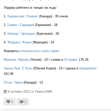
Лидеры рейтинга в танцах на льду:
1.
Башинская / Бомонт
(Канада) - 30 очков
GER
2.
Гримм / Савицкий
(Германия) - 28
3.
Беккер / Эрнандес
(Британия) - 26
GER
4.
Фраджи / Фурно
(Франция) - 24
Фавориты
итальянского этапа серии
:
GER
Мразков, Мразек
(Чехия) - 15 / сумма в
Остраве
: 176.26
Ханна Лим, Е Куан
(Южная Корея) - 15 / оценка в
Куршевеле
:
161.96
GER
Готье, Тирен
(Канада) - 13
9 октября 2022 от НовостНИК



GER
0
0