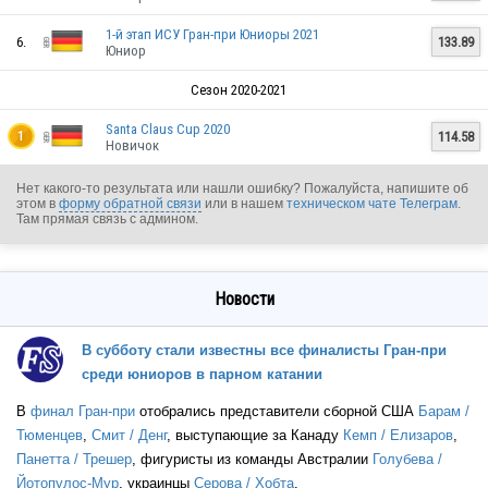
1-й этап ИСУ Гран-при Юниоры 2021
GER
6.
133.89
Юниор
Сезон 2020-2021
GER
Santa Claus Cup 2020
114.58
1
Новичок
Нет какого-то результата или нашли ошибку? Пожалуйста, напишите об
этом в
форму обратной связи
или в нашем
техническом чате Телеграм
.
Там прямая связь с админом.
GER
Новости
GER
В субботу стали известны все финалисты Гран-при
среди юниоров в парном катании
GER
В
финал Гран-при
отобрались представители сборной США
Барам /
Тюменцев
,
Смит / Денг
, выступающие за Канаду
Кемп / Елизаров
,
Панетта / Трешер
, фигуристы из команды Австралии
Голубева /
Йотопулос-Мур
, украинцы
Серова / Хобта
.