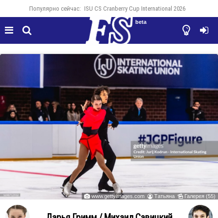
Популярно сейчас:
ISU CS Cranberry Cup International 2026
beta




www.gettyimages.com
Татьяна
Галерея (55)



Дарья Гримм / Михаил Савицкий