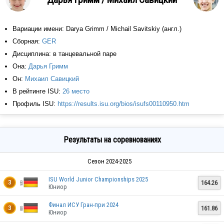
Вариации имени: Darya Grimm / Michail Savitskiy (англ.)
Сборная:
GER
Дисциплина: в танцевальной паре
Она:
Дарья Гримм
Он:
Михаил Савицкий
В рейтинге ISU:
26 место
Профиль ISU:
https://results.isu.org/bios/isufs00110950.htm
Результаты на соревнованиях
Сезон 2024-2025
ISU World Junior Championships 2025
164.26
3
Юниор
Финал ИСУ Гран-при 2024
161.86
3
Юниор