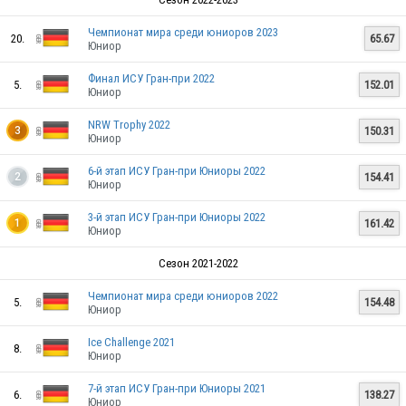
GER
Чемпионат мира среди юниоров 2023
20.
65.67
Юниор
Финал ИСУ Гран-при 2022
5.
152.01
GER
Юниор
NRW Trophy 2022
150.31
3
Юниор
GER
6-й этап ИСУ Гран-при Юниоры 2022
154.41
2
Юниор
3-й этап ИСУ Гран-при Юниоры 2022
161.42
1
GER
Юниор
Сезон 2021-2022
Чемпионат мира среди юниоров 2022
5.
154.48
GER
Юниор
Ice Challenge 2021
8.
Юниор
7-й этап ИСУ Гран-при Юниоры 2021
6.
138.27
Юниор