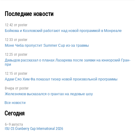
Последние новости
12:42 от
poster
Бойкова и Козловский работают над новой программой в Монреале
GER
12:33 от
poster
Моне Чиба пропустит Summer Cup из-за травмы
12:25 от
poster
GER
Давыдов рассказал о планах Лазарева после заявки на юниорский Гран-
при
12:15 от
poster
Адам Сяо Хим Фа показал тизер новой произвольной программы
GER
Вчера от
poster
Железняков высказался о грантах на ледовые шоу
Все новости
GER
Сегодня
6–9 августа
ISU CS Cranberry Cup International 2026