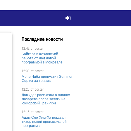

Последние новости
12:42 от
poster
Бойкова и Козловский
работают над новой
программой в Монреале
12:33 от
poster
Моне Чиба пропустит Summer
Cup из-за травмы
12:25 от
poster
Давыдов рассказал о планах
Лазарева после заявки на
юниорский Гран-при
12:15 от
poster
Адам Сяо Хим Фа показал
тизер новой произвольной
программы