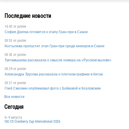
SUI
Последние новости
16:42 от
poster
София Дзепка готовится к этапу Гран-при в Сиане
03:55 от
poster
Костылева пропустит этап Гран-при среди юниоров в Сиане
03:42 от
poster
Туктамышева рассказала о смысле номера на «Русском вызове»
SUI
03:29 от
poster
Александра Трусова рассказала о плотном графике в Китае
03:21 от
poster
Глеб Смолкин опубликовал фото с Бойковой и Козловским
Все новости
Сегодня
6–9 августа
ISU CS Cranberry Cup International 2026