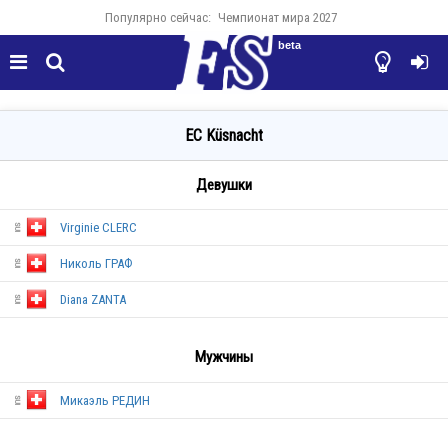
Популярно сейчас:
Чемпионат мира 2027
beta




EC Küsnacht
Девушки
Virginie CLERC
Николь ГРАФ
Diana ZANTA
Мужчины
SUI
Микаэль РЕДИН
SUI