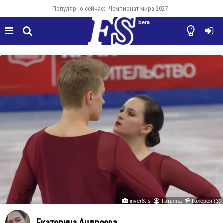
Популярно сейчас:
Чемпионат мира 2027
beta




inver8.fs
Татьяна
Галерея (3)



Екатерина Андреева