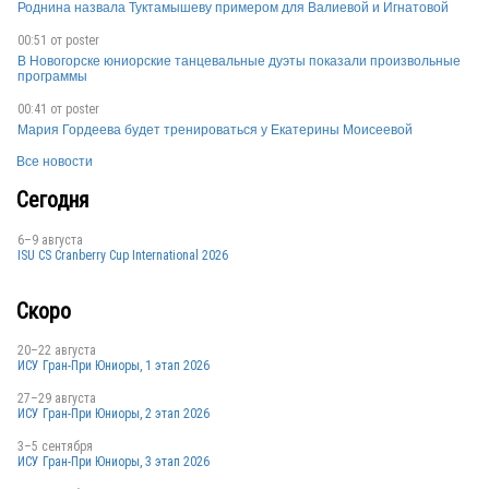
Роднина назвала Туктамышеву примером для Валиевой и Игнатовой
RUS
00:51 от
poster
В Новогорске юниорские танцевальные дуэты показали произвольные
программы
00:41 от
poster
RUS
Мария Гордеева будет тренироваться у Екатерины Моисеевой
Все новости
Сегодня
RUS
6–9 августа
ISU CS Cranberry Cup International 2026
Скоро
RUS
20–22 августа
ИСУ Гран-При Юниоры, 1 этап 2026
27–29 августа
ИСУ Гран-При Юниоры, 2 этап 2026
3–5 сентября
ИСУ Гран-При Юниоры, 3 этап 2026
RUS