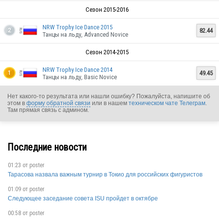
Сезон 2015-2016
NRW Trophy Ice Dance 2015
82.44
2
Танцы на льду, Advanced Novice
RUS
Сезон 2014-2015
NRW Trophy Ice Dance 2014
49.45
1
Танцы на льду, Basic Novice
RUS
Нет какого-то результата или нашли ошибку? Пожалуйста, напишите об
этом в
форму обратной связи
или в нашем
техническом чате Телеграм
.
Там прямая связь с админом.
Последние новости
RUS
01:23 от
poster
Тарасова назвала важным турнир в Токио для российских фигуристов
01:09 от
poster
RUS
Следующее заседание совета ISU пройдет в октябре
00:58 от
poster