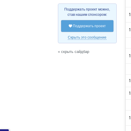
Поддержать проект можно,
1
став нашим спонсором:
Поддержать проект

1
Скрыть это сообщение
« скрыть сайдбар
1
1
1
1