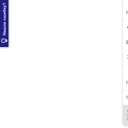
Нашли ошибку?
1

2
1
1