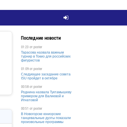

Последние новости
01:23 от
poster
Тарасова назвала важным
турнир в Токио для российских
фигуристов
01:09 от
poster
Следующее заседание совета
ISU пройдет в октябре
00:58 от
poster
Роднина назвала Туктамышеву
примером для Валиевой и
Игнатовой
00:51 от
poster
В Новогорске юниорские
танцевальные дуэты показали
произвольные программы