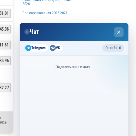
2026
Все соревнования 2026-2027
51.01
Недавние соревнования
45.36
Чат
×
◌
3–6 августа
Контрольные прокаты юниоров,
11.61
танцы на льду 2026
Telegram
VK
Онлайн: 0
1–5 августа
Asian Open Figure Skating Trophy
35.96
2026
Подключение к чату...
27–30 июля
Lake Placid Ice Dance International
2026
32.27
3–4 мая
Финал Кубок Снеж.ком 2026
29 апреля – 2 мая
Кубок Ленинградской области
Финал 2026
в
вязь