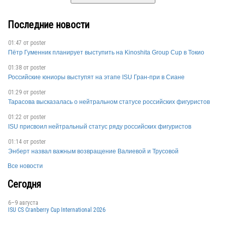
Последние новости
01:47 от
poster
Пётр Гуменник планирует выступить на Kinoshita Group Cup в Токио
01:38 от
poster
Российские юниоры выступят на этапе ISU Гран-при в Сиане
01:29 от
poster
Тарасова высказалась о нейтральном статусе российских фигуристов
01:22 от
poster
ISU присвоил нейтральный статус ряду российских фигуристов
01:14 от
poster
Энберт назвал важным возвращение Валиевой и Трусовой
Все новости
Сегодня
6–9 августа
ISU CS Cranberry Cup International 2026