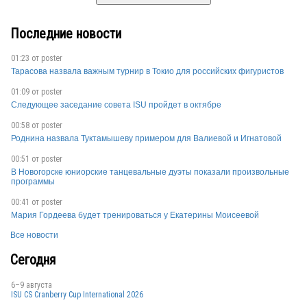
Последние новости
01:23 от
poster
Тарасова назвала важным турнир в Токио для российских фигуристов
01:09 от
poster
Следующее заседание совета ISU пройдет в октябре
00:58 от
poster
Роднина назвала Туктамышеву примером для Валиевой и Игнатовой
00:51 от
poster
В Новогорске юниорские танцевальные дуэты показали произвольные
программы
00:41 от
poster
Мария Гордеева будет тренироваться у Екатерины Моисеевой
Все новости
Сегодня
6–9 августа
ISU CS Cranberry Cup International 2026