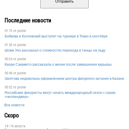
Отправить
Последние новости
01:15 от
poster
Бойкова и Козловский выступят на турнире в Токио в сентябре
01:03 от
poster
Шома Уно рассказал о сложностях перехода в танцы на льду
00:54 от
poster
Каори Сакамото рассказала о жизни после завершения карьеры
00:46 от
poster
Загитова недовольна оформлением центра фигурного катания в Казани
00:32 от
poster
Российские фигуристы могут начать международный сезон с серии
«челленджер»
Все новости
Скоро
14–16 августа