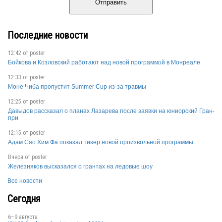
Отправить
Последние новости
12:42 от
poster
Бойкова и Козловский работают над новой программой в Монреале
12:33 от
poster
Моне Чиба пропустит Summer Cup из-за травмы
12:25 от
poster
Давыдов рассказал о планах Лазарева после заявки на юниорский Гран-
при
12:15 от
poster
Адам Сяо Хим Фа показал тизер новой произвольной программы
Вчера от
poster
Железняков высказался о грантах на ледовые шоу
Все новости
Сегодня
6–9 августа