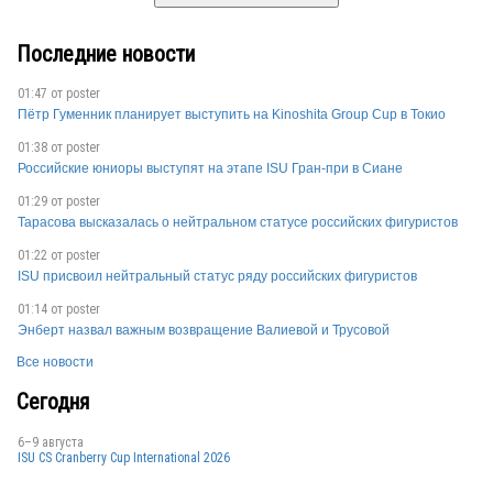
Последние новости
01:47 от
poster
Пётр Гуменник планирует выступить на Kinoshita Group Cup в Токио
01:38 от
poster
Российские юниоры выступят на этапе ISU Гран-при в Сиане
01:29 от
poster
Тарасова высказалась о нейтральном статусе российских фигуристов
01:22 от
poster
ISU присвоил нейтральный статус ряду российских фигуристов
01:14 от
poster
Энберт назвал важным возвращение Валиевой и Трусовой
Все новости
Сегодня
6–9 августа
ISU CS Cranberry Cup International 2026