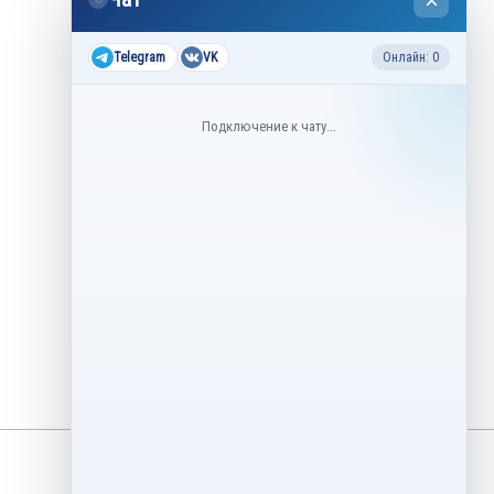
×
2026
Все соревнования 2026-2027
Telegram
VK
Онлайн: 0
Недавние соревнования
Подключение к чату...
3–6 августа
Контрольные прокаты юниоров,
танцы на льду 2026
1–5 августа
Asian Open Figure Skating Trophy
2026
27–30 июля
Lake Placid Ice Dance International
2026
3–4 мая
Финал Кубок Снеж.ком 2026
29 апреля – 2 мая
Кубок Ленинградской области
Финал 2026