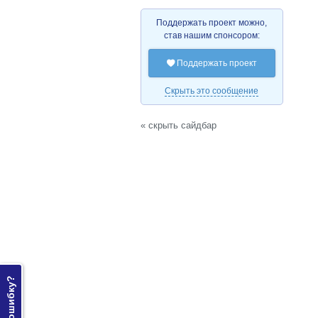
Поддержать проект можно,
став нашим спонсором:
Поддержать проект

Скрыть это сообщение
« скрыть сайдбар
Нашли ошибку?