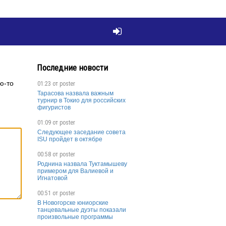

Последние новости
ю-то
01:23 от
poster
Тарасова назвала важным
турнир в Токио для российских
фигуристов
01:09 от
poster
Следующее заседание совета
ISU пройдет в октябре
00:58 от
poster
Роднина назвала Туктамышеву
примером для Валиевой и
Игнатовой
00:51 от
poster
В Новогорске юниорские
танцевальные дуэты показали
произвольные программы