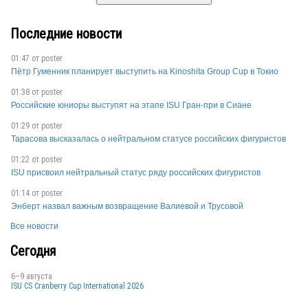
Последние новости
01:47 от
poster
Пётр Гуменник планирует выступить на Kinoshita Group Cup в Токио
01:38 от
poster
Российские юниоры выступят на этапе ISU Гран-при в Сиане
01:29 от
poster
Тарасова высказалась о нейтральном статусе российских фигуристов
01:22 от
poster
ISU присвоил нейтральный статус ряду российских фигуристов
01:14 от
poster
Энберт назвал важным возвращение Валиевой и Трусовой
Все новости
Сегодня
6–9 августа
ISU CS Cranberry Cup International 2026