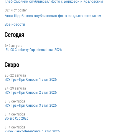
Глеб Смолкин опубликовал фото с Бойковой и Козловским
RUS
03:14 от
poster
Анна Щербакова опубликовала фото с отдыха с женихом
Все новости
RUS
Сегодня
6–9 августа
ISU CS Cranberry Cup International 2026
Скоро
RUS
20–22 августа
ИСУ Гран-При Юниоры, 1 этап 2026
27–29 августа
ИСУ Гран-При Юниоры, 2 этап 2026
3–5 сентября
RUS
ИСУ Гран-При Юниоры, 3 этап 2026
3–4 сентября
Bolero Cup 2026
3–4 сентября
Кубок Санкт-Петербурга, 1 этап 2026