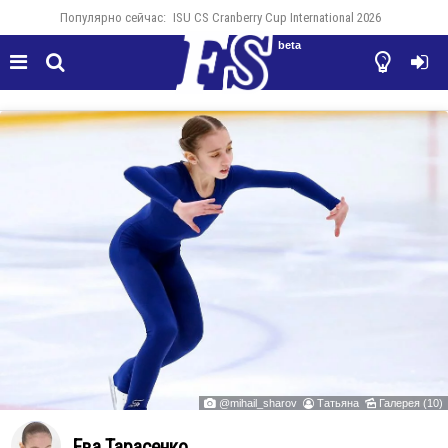
Популярно сейчас:
ISU CS Cranberry Cup International 2026
beta




@mihail_sharov
Татьяна
Галерея (10)



Ева Тарасенко