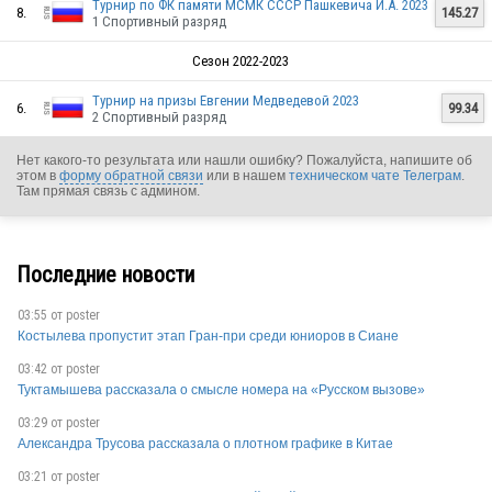
Турнир по ФК памяти МСМК СССР Пашкевича И.А. 2023
8.
145.27
1 Спортивный разряд
RUS
Сезон 2022-2023
Турнир на призы Евгении Медведевой 2023
6.
99.34
2 Спортивный разряд
RUS
Нет какого-то результата или нашли ошибку? Пожалуйста, напишите об
этом в
форму обратной связи
или в нашем
техническом чате Телеграм
.
Там прямая связь с админом.
RUS
Последние новости
03:55 от
poster
Костылева пропустит этап Гран-при среди юниоров в Сиане
03:42 от
poster
Туктамышева рассказала о смысле номера на «Русском вызове»
RUS
03:29 от
poster
Александра Трусова рассказала о плотном графике в Китае
03:21 от
poster