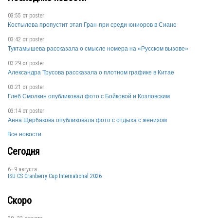
SVK
03:55 от
poster
Костылева пропустит этап Гран-при среди юниоров в Сиане
03:42 от
poster
Туктамышева рассказала о смысле номера на «Русском вызове»
03:29 от
poster
Александра Трусова рассказала о плотном графике в Китае
SVK
03:21 от
poster
Глеб Смолкин опубликовал фото с Бойковой и Козловским
03:14 от
poster
CRO
Анна Щербакова опубликовала фото с отдыха с женихом
Все новости
Сегодня
SVK
6–9 августа
ISU CS Cranberry Cup International 2026
ROU
Скоро