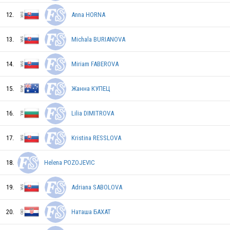
12.
Anna HORNA
SVK
13.
Michala BURIANOVA
14.
Miriam FABEROVA
SVK
15.
Жанна КУПЕЦ
16.
Lilia DIMITROVA
CZE
17.
Kristina RESSLOVA
AUT
18.
Helena POZOJEVIC
19.
Adriana SABOLOVA
HUN
20.
Наташа БАХАТ