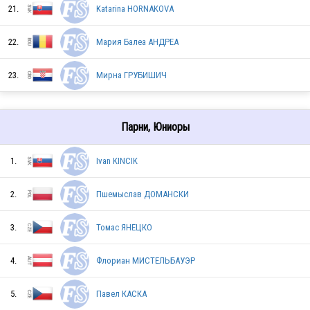
21.
Katarina HORNAKOVA
BLR
22.
Мария Балеа АНДРЕА
AUT
23.
Мирна ГРУБИШИЧ
SVK
Парни, Юниоры
1.
Ivan KINCIK
CZE
2.
Пшемыслав ДОМАНСКИ
3.
Томас ЯНЕЦКО
POL
4.
Флориан МИСТЕЛЬБАУЭР
POL
5.
Павел КАСКА