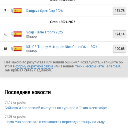
7.
Daugava Open Cup 2026
151.78
Сезон 2024-2025
Sonja Henie Trophy 2025
6.
124.14
Юниор
ISU CS Trophy Metropole Nice Cote d'Azur 2024
18.
100.68
Юниор
Нет какого-то результата или нашли ошибку? Пожалуйста, напишите об
этом в
форму обратной связи
или в нашем
техническом чате Телеграм
.
Там прямая связь с админом.
Последние новости
ESP
01:15 от
poster
Бойкова и Козловский выступят на турнире в Токио в сентябре
01:03 от
poster
Шома Уно рассказал о сложностях перехода в танцы на льду