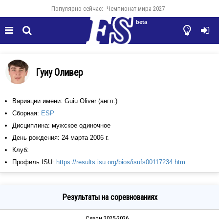
Популярно сейчас:
Чемпионат мира 2027
beta




Гуиу Оливер
Вариации имени: Guiu Oliver (англ.)
Сборная:
ESP
Дисциплина: мужское одиночное
День рождения: 24 марта 2006 г.
Клуб:
Профиль ISU:
https://results.isu.org/bios/isufs00117234.htm
Результаты на соревнованиях
Сезон 2025-2026