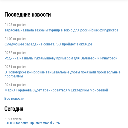
KOR
Последние новости
01:23 от
poster
Тарасова назвала важным турнир в Токио для российских фигуристов
KOR
01:09 от
poster
Следующее заседание совета ISU пройдет в октябре
00:58 от
poster
Роднина назвала Туктамышеву примером для Валиевой и Игнатовой
00:51 от
poster
В Новогорске юниорские танцевальные дуэты показали произвольные
KOR
программы
00:41 от
poster
Мария Гордеева будет тренироваться у Екатерины Моисеевой
KOR
Все новости
Сегодня
6–9 августа
KOR
ISU CS Cranberry Cup International 2026