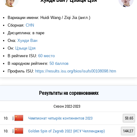
Вариации имени: Huidi Wang / Ziqi Jia (англ.)
Сборная:
CHN
Дисциплина: в паре
Она:
Хуиди Ван
Он:
Цзыци Цзя
В рейтинге ISU:
60 место
В народном рейтинге:
50 баллов
Профиль ISU:
https://results.isu.org/bios/isufs00108098.htm
Результаты на соревнованиях
Сезон 2022-2023
10.
Чемпионат четырёх континентов 2023
53.65
10.
Golden Spin of Zagreb 2022 (ИСУ Челленджер)
144.27