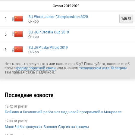
Сезон 2019-2020
ISU World Junior Championships 2020
9.
148.87
Юниор
ISU JGP Croatia Cup 2019
5.
Юниор
ISU JGP Lake Placid 2019
4.
Юниор
Нет какого-то результата или нашли ошибку? Пожалуйста, напишите об
этом в
форму обратной связи
или в нашем
техническом чате Телеграм
.
Там прямая связь с админом.
Последние новости
12:42 от
poster
Бойкова и Козловский работают над новой программой в Монреале
12:33 от
poster
Моне Чиба пропустит Summer Cup из-за травмы