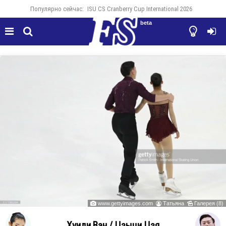
Популярно сейчас:
ISU CS Cranberry Cup International 2026
beta




www.gettyimages.com
Татьяна
Галерея (8)



Хуиди Ван / Цзыци Цзя