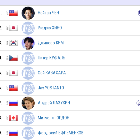
1.
Нейтан ЧЕН
LTU
2.
Рюдзю ХИНО
3.
Джинсео КИМ
FIN
4.
Питер КУФАЛЬ
LAT
5.
Сей КАВАХАРА
6.
Jay YOSTANTO
SWE
7.
Андрей ЛАЗУКИН
8.
Митчелл ГОРДОН
ITA
9.
Феодосий ЕФРЕМЕНКОВ