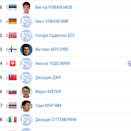
0.
Виктор РОМАНЕНКОВ
CZE
1.
Нико УЛАНОВСКИЙ
AUT
2.
Сондре Оддволль БЁЭ
3.
Маттиас ВЕРСЛУЙС
NOR
4.
Никола ТОДЕСКИНИ
EST
5.
Джордан ДЖУ
6.
Марко КЛЕПОХ
CRO
7.
Суше КОНГЧИМ
8.
Джордж СЕТТЕМБРИНИ
ISL