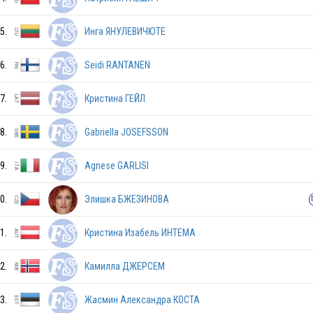
USA
5.
Инга ЯНУЛЕВИЧЮТЕ
CHN
6.
Seidi RANTANEN
7.
Кристина ГЕЙЛ
KOR
8.
Gabriella JOSEFSSON
9.
Agnese GARLISI
CAN
0.
Элишка БЖЕЗИНОВА
RUS
1.
Кристина Изабель ИНТЕМА
2.
Камилла ДЖЕРСЕМ
JPN
3.
Жасмин Александра КОСТА