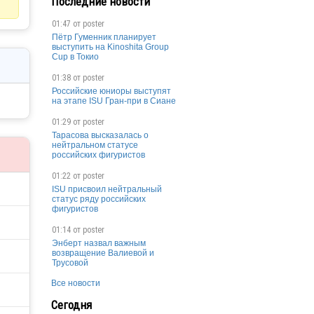
Последние новости
01:47 от
poster
Пётр Гуменник планирует
выступить на Kinoshita Group
Cup в Токио
01:38 от
poster
Российские юниоры выступят
на этапе ISU Гран-при в Сиане
01:29 от
poster
Тарасова высказалась о
нейтральном статусе
российских фигуристов
01:22 от
poster
ISU присвоил нейтральный
статус ряду российских
фигуристов
01:14 от
poster
Энберт назвал важным
возвращение Валиевой и
Трусовой
Все новости
Сегодня