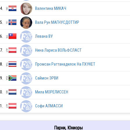
4.
Валентина МИКАЧ
GER
5.
Вала Рун МАГНУСДОТТИР
UKR
6.
Левана ВУ
7.
Нина Лариса ВОЛЬФСЛАСТ
SVK
8.
Промсан Раттанадилок На ПХУКЕТ
9.
Саймон ЭРВИ
JPN
0.
Мила МОРЕЛИССЕН
SUI
1.
Софи АЛМАССИ
Парни, Юниоры
SLO