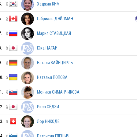
5.
Хэджин КИМ
6.
Габриэль ДЭЙЛМАН
7.
Мария СТАВИЦКАЯ
8.
Юка НАГАИ
9.
Натали ВАЙНЦИРЛЬ
0.
Наталья ПОПОВА
RUS
1.
Моника СИМАНЧИКОВА
2.
Риса СЁДЗИ
USA
3.
Лор НИКОДЕ
4.
Патрисия ГЛЕШИЧ