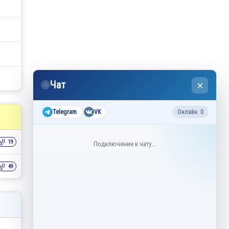
Чат
×
◌
Telegram
VK
Онлайн: 0
19
Подключение к чату...
49