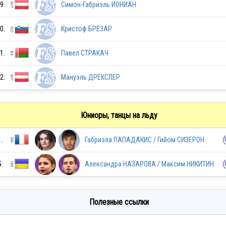
9.
Симон-Габриэль ИОНИАН
0.
Кристоф БРЕЗАР
TPE
1.
Павел СТРАКАЧ
AUT
2.
Мануэль ДРЕКСЛЕР
THA
Юниоры, танцы на льду
1.
Габриэла ПАПАДАКИС / Гийом СИЗЕРОН
RSA
5.
Александра НАЗАРОВА / Максим НИКИТИН
NED
Полезные ссылки