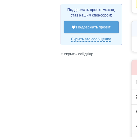
Поддержать проект можно,
став нашим спонсором:
Поддержать проект

Скрыть это сообщение
« скрыть сайдбар