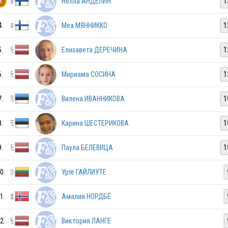
Нелла АНДЕЛИН
1
3
4.
Меа МЯННИККО
1
UKR
5.
Елизавета ДЕРЕЧИНА
1
FIN
6.
Мириама СОСИНА
1
7.
Вилена ИВАННИКОВА
1
LAT
8.
Карина ШЕСТЕРИКОВА
1
9.
Паула БЕЛЕВИЦА
1
LAT
0.
Урте ГАЙЛИУТЕ
LAT
1.
Амалия НОРДБЁ
2.
Виктория ЛАНГЕ