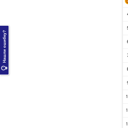
Нашли ошибку?

1
1
1