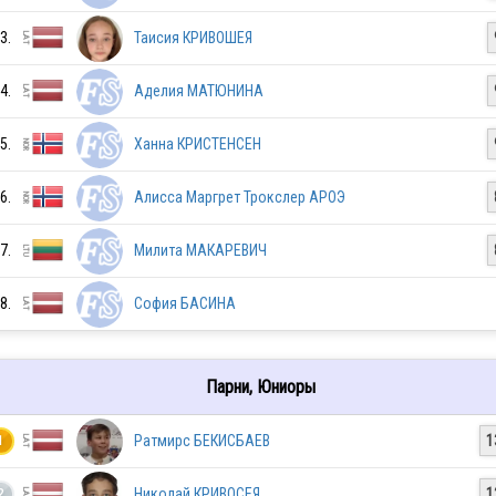
3.
Таисия КРИВОШЕЯ
4.
Аделия МАТЮНИНА
5.
Ханна КРИСТЕНСЕН
LAT
6.
Алисса Маргрет Трокслер АРОЭ
LAT
7.
Милита МАКАРЕВИЧ
8.
София БАСИНА
ESP
Парни, Юниоры
UKR
Ратмирс БЕКИСБАЕВ
1
1
Николай КРИВОСЕЯ
1
2