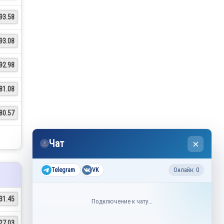
93.58
93.08
92.98
81.08
80.57
Чат
×
⚠
Telegram
VK
Онлайн: 0
31.45
Подключение к чату...
27.03