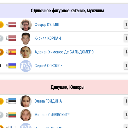
Одиночное фигурное катание, мужчины
Фёдор КУЛИШ
1
1
Кирилл КОРКАЧ
1
2
Адриан Хименес Де БАЛЬДОМЕРО
1
3
4.
Сергей СОКОЛОВ
1
Девушки, Юниоры
Элина ГОЙДИНА
1
1
Милана СИНЯВСКИТЕ
1
2