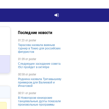

Последние новости
01:23 от
poster
Тарасова назвала важным
турнир в Токио для российских
фигуристов
01:09 от
poster
Следующее заседание совета
ISU пройдет в октябре
00:58 от
poster
Роднина назвала Туктамышеву
примером для Валиевой и
Игнатовой
00:51 от
poster
В Новогорске юниорские
танцевальные дуэты показали
произвольные программы