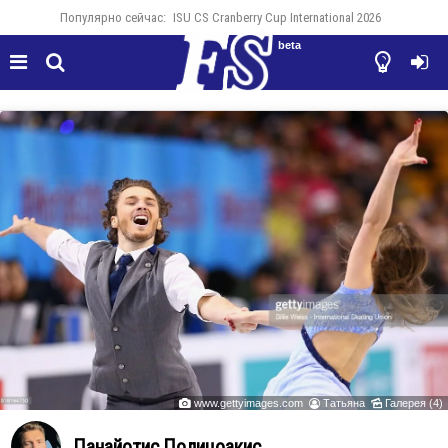
Популярно сейчас:
ISU CS Cranberry Cup International 2026
beta




www.gettyimages.com
Татьяна
Галерея (4)



Панайотис Полицоакис