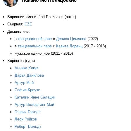
Вариации имени: Joti Polizoakis (англ.)
Сборная:
CZE
Дисциплины:
в
танцевальной паре
с
Дениса Цимлова
(2022)
в
танцевальной паре
с
Кавита Лоренц
(2017 - 2018)
мужское одиночное (2011 - 2015)
Хореограф для:
Анника Хокке
Дарья Данилова
Артур Мэй
София Краузе
Каталин Янне Салацки
Артур Вольфганг Май
Генрих Гартунг
Леон Ройков
Роберт Вильдт