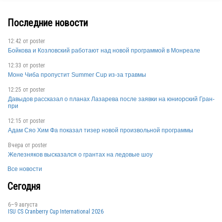
Последние новости
GER
12:42 от
poster
Бойкова и Козловский работают над новой программой в Монреале
12:33 от
poster
Моне Чиба пропустит Summer Cup из-за травмы
12:25 от
poster
GER
Давыдов рассказал о планах Лазарева после заявки на юниорский Гран-
при
12:15 от
poster
Адам Сяо Хим Фа показал тизер новой произвольной программы
GER
Вчера от
poster
Железняков высказался о грантах на ледовые шоу
Все новости
Сегодня
6–9 августа
GER
ISU CS Cranberry Cup International 2026