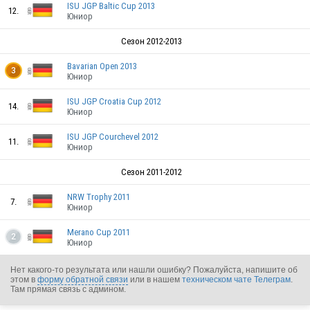
ISU JGP Baltic Cup 2013
12.
CZE
Юниор
Сезон 2012-2013
Bavarian Open 2013
CZE
3
Юниор
ISU JGP Croatia Cup 2012
14.
Юниор
ISU JGP Courchevel 2012
11.
Юниор
GER
Сезон 2011-2012
NRW Trophy 2011
7.
Юниор
GER
Merano Cup 2011
2
Юниор
Нет какого-то результата или нашли ошибку? Пожалуйста, напишите об
этом в
форму обратной связи
или в нашем
техническом чате Телеграм
.
GER
Там прямая связь с админом.