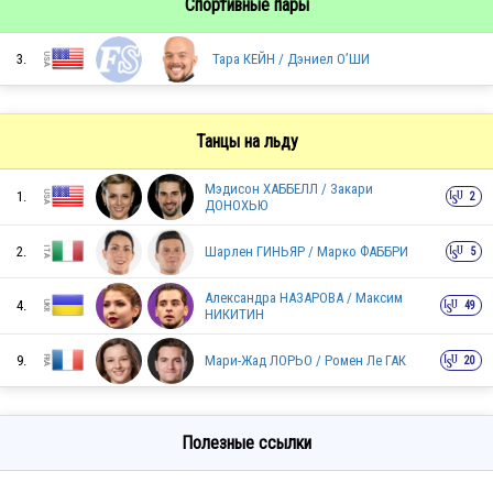
Спортивные пары
CRO
3.
Тара КЕЙН / Дэниел О’ШИ
CRO
Танцы на льду
Мэдисон ХАББЕЛЛ / Закари
1.
2
ДОНОХЬЮ
2.
Шарлен ГИНЬЯР / Марко ФАББРИ
5
Александра НАЗАРОВА / Максим
4.
49
НИКИТИН
KAZ
9.
Мари-Жад ЛОРЬО / Ромен Ле ГАК
20
CZE
Полезные ссылки