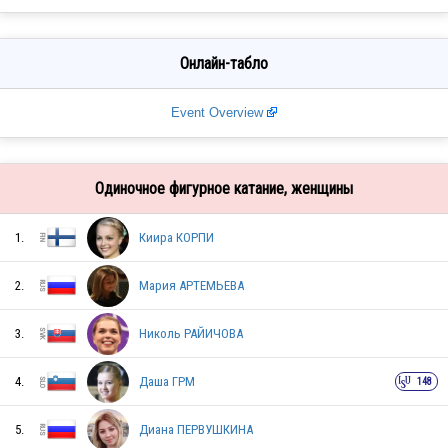
Онлайн-табло
Event Overview
Одиночное фигурное катание, женщины
1.
Киира КОРПИ
2.
Мария АРТЕМЬЕВА
3.
Николь РАЙИЧОВА
4.
Даша ГРМ
148
5.
Диана ПЕРВУШКИНА