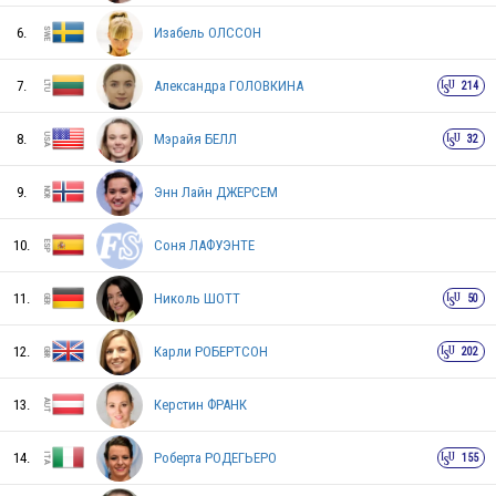
6.
Изабель ОЛССОН
7.
Александра ГОЛОВКИНА
214
8.
Мэрайя БЕЛЛ
32
9.
Энн Лайн ДЖЕРСЕМ
10.
Соня ЛАФУЭНТЕ
FIN
11.
Николь ШОТТ
50
12.
Карли РОБЕРТСОН
202
RUS
13.
Керстин ФРАНК
SVK
14.
Роберта РОДЕГЬЕРО
155