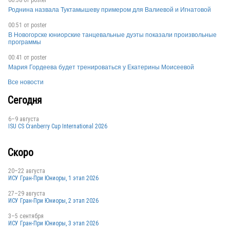
Роднина назвала Туктамышеву примером для Валиевой и Игнатовой
GBR
00:51 от
poster
В Новогорске юниорские танцевальные дуэты показали произвольные
программы
00:41 от
poster
RUS
Мария Гордеева будет тренироваться у Екатерины Моисеевой
Все новости
Сегодня
FIN
6–9 августа
ISU CS Cranberry Cup International 2026
GER
Скоро
20–22 августа
ИСУ Гран-При Юниоры, 1 этап 2026
ITA
27–29 августа
ИСУ Гран-При Юниоры, 2 этап 2026
3–5 сентября
ИСУ Гран-При Юниоры, 3 этап 2026
NOR