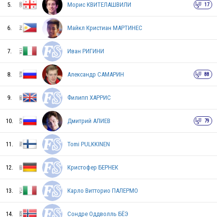
5.
Морис КВИТЕЛАШВИЛИ
17
UKR
6.
Майкл Кристиан МАРТИНЕС
SVK
7.
Иван РИГИНИ
8.
Александр САМАРИН
88
UKR
9.
Филипп ХАРРИС
10.
Дмитрий АЛИЕВ
79
CZE
11.
Tomi PULKKINEN
MEX
12.
Кристофер БЕРНЕК
13.
Карло Витторио ПАЛЕРМО
BLR
14.
Сондре Оддволль БЁЭ