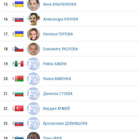
15.
Анна ХНЫЧЕНКОВА
SLO
16.
Александра КУНОВА
17.
Наталья ПОПОВА
RUS
18.
Елизавета УКОЛОВА
SWE
19.
Рейна ХАМУИ
20.
Янина МАКЕНКА
LTU
21.
Даниэла СТОЕВА
22.
Бирдже АТАБЕЙ
USA
23.
Бронислава ДОБИАШОВА
NOR
24.
Пина УМЕК