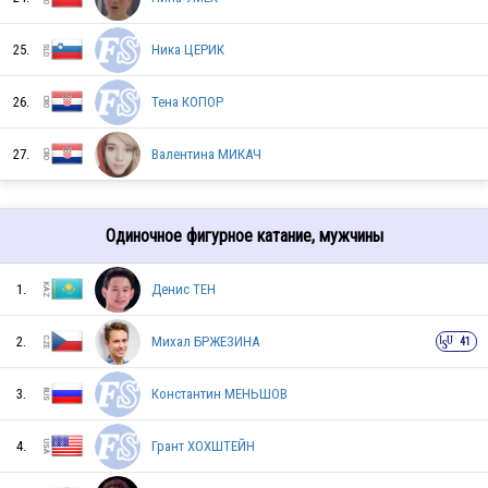
25.
Ника ЦЕРИК
ESP
26.
Тена КОПОР
27.
Валентина МИКАЧ
GER
Одиночное фигурное катание, мужчины
GBR
1.
Денис ТЕН
AUT
2.
Михал БРЖЕЗИНА
41
3.
Константин МЕНЬШОВ
ITA
4.
Грант ХОХШТЕЙН