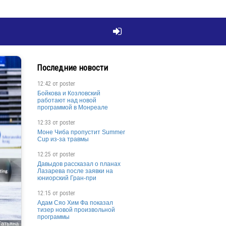

Последние новости
12:42 от
poster
Бойкова и Козловский
работают над новой
программой в Монреале
12:33 от
poster
Моне Чиба пропустит Summer
Cup из-за травмы
12:25 от
poster
Давыдов рассказал о планах
Лазарева после заявки на
юниорский Гран-при
12:15 от
poster
Адам Сяо Хим Фа показал
тизер новой произвольной
программы
Татьяна