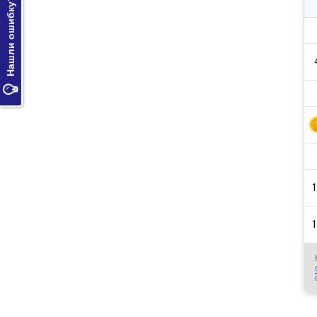
Нашли ошибку?

1
1