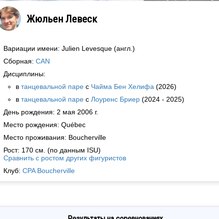
Жюльен Левеск
Вариации имени: Julien Levesque (англ.)
Сборная:
CAN
Дисциплины:
в
танцевальной паре
с
Чайма Бен Хелифа
(2026)
в
танцевальной паре
с
Лоуренс Бриер
(2024 - 2025)
День рождения: 2 мая 2006 г.
Место рождения: Québec
Место проживания: Boucherville
Рост: 170 см. (по данным ISU)
Сравнить с ростом других фигуристов
Клуб:
CPA Boucherville
Результаты на соревнованиях