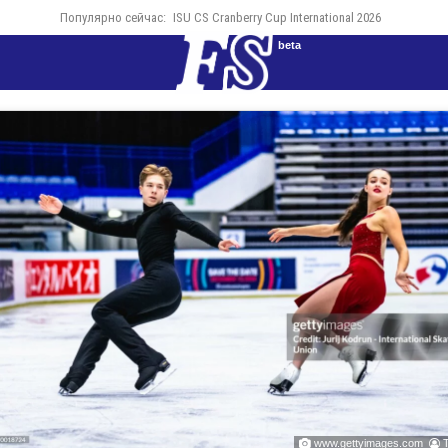
Популярно сейчас:
ISU CS Cranberry Cup International 2026
beta
www.gettyimages.com

