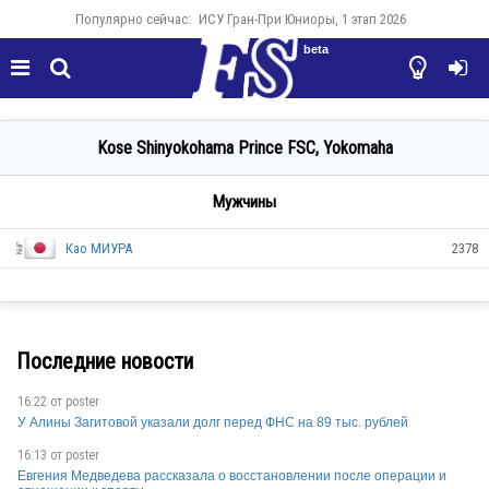
Популярно сейчас:
ИСУ Гран-При Юниоры, 1 этап 2026
beta




Kose Shinyokohama Prince FSC, Yokomaha
Мужчины
Као МИУРА
2378
Последние новости
16:22 от
poster
JPN
У Алины Загитовой указали долг перед ФНС на 89 тыс. рублей
16:13 от
poster
Евгения Медведева рассказала о восстановлении после операции и