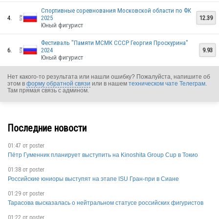
Спортивные соревнования Московской области по ФК
4.
2025
12.39
Юный фигурист
Фестиваль "Памяти МСМК СССР Георгия Проскурина"
6.
2024
9.93
Юный фигурист
Нет какого-то результата или нашли ошибку? Пожалуйста, напишите об
этом в
форму обратной связи
или в нашем
техническом чате Телеграм
.
Там прямая связь с админом.
RUS
Последние новости
01:47 от
poster
Пётр Гуменник планирует выступить на Kinoshita Group Cup в Токио
01:38 от
poster
RUS
Российские юниоры выступят на этапе ISU Гран-при в Сиане
01:29 от
poster
Тарасова высказалась о нейтральном статусе российских фигуристов
01:22 от
poster