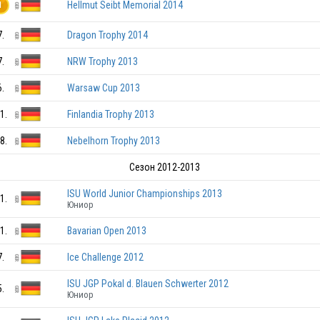
Hellmut Seibt Memorial 2014
1
7.
Dragon Trophy 2014
GER
7.
NRW Trophy 2013
6.
Warsaw Cup 2013
GER
1.
Finlandia Trophy 2013
8.
Nebelhorn Trophy 2013
Сезон 2012-2013
ISU World Junior Championships 2013
1.
GER
Юниор
1.
Bavarian Open 2013
GER
7.
Ice Challenge 2012
ISU JGP Pokal d. Blauen Schwerter 2012
5.
GER
Юниор