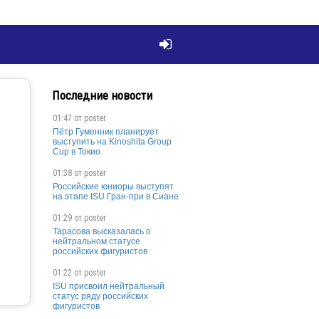

Последние новости
01:47 от
poster
Пётр Гуменник планирует
выступить на Kinoshita Group
Cup в Токио
01:38 от
poster
Российские юниоры выступят
на этапе ISU Гран-при в Сиане
01:29 от
poster
Тарасова высказалась о
нейтральном статусе
российских фигуристов
01:22 от
poster
ISU присвоил нейтральный
статус ряду российских
фигуристов