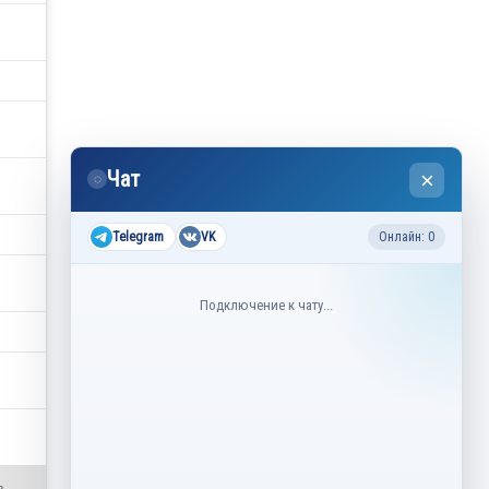
Чат
×
◌
Telegram
VK
Онлайн: 0
Подключение к чату...