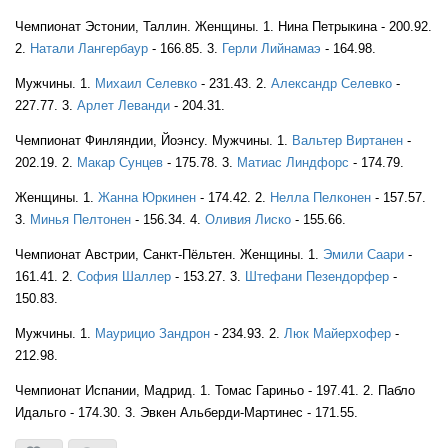
FIN
Чемпионат Эстонии, Таллин. Женщины. 1. Нина Петрыкина - 200.92.
2.
Натали Лангербаур
- 166.85. 3.
Герли Лийнамаэ
- 164.98.
Мужчины. 1.
Михаил Селевко
- 231.43. 2.
Александр Селевко
-
FIN
227.77. 3.
Арлет Леванди
- 204.31.
Чемпионат Финляндии, Йоэнсу. Мужчины. 1.
Вальтер Виртанен
-
202.19. 2.
Макар Сунцев
- 175.78. 3.
Матиас Линдфорс
- 174.79.
FIN
Женщины. 1.
Жанна Юркинен
- 174.42. 2.
Нелла Пелконен
- 157.57.
3.
Минья Пелтонен
- 156.34. 4.
Оливия Лиско
- 155.66.
Чемпионат Австрии, Санкт-Пёльтен. Женщины. 1.
Эмили Саари
-
FIN
161.41. 2.
София Шаллер
- 153.27. 3.
Штефани Пезендорфер
-
150.83.
Мужчины. 1.
Маурицио Зандрон
- 234.93. 2.
Люк Майерхофер
-
212.98.
Чемпионат Испании, Мадрид. 1. Томас Гариньо - 197.41. 2. Пабло
FIN
Идальго - 174.30. 3. Эвкен Альберди-Мартинес - 171.55.