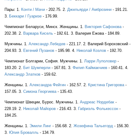
Пары: 1.
Конти / Мачи
- 202.75. 2.
Джильярди / Амброзини
- 191.21.
FIN
3.
Беккари / Гуаризе
- 176.99.
Чемпионат Беларуси, Минск. Женщины. 1.
Виктория Сафонова
-
202.38. 2.
Варвара Кисель
- 192.61. 3. Валерия Ежова - 184.89.
FIN
Мужчины. 1.
Александр Лебедев
- 221.17. 2. Валерий Бороховский -
204.93. 3.
Евгений Пузанов
- 195.98. 4.
Николай Козлов
- 192.70.
Чемпионат Болгарии, София. Мужчины. 1.
Ларри Луполовер
-
183.20. 2.
Бит Шумперли
- 167.81. 3.
Филип Каймакчиев
- 160.41. 4.
Александр Златков
- 159.62.
FIN
Женщины. 1.
Александра Фейгин
- 162.57. 2.
Кристина Григорова
-
157.05. 3.
Симона Георгиева
- 135.43.
Чемпионат Швеции, Бурос. Мужчины. 1.
Андреас Нордебак
-
228.19. 2.
Николай Майоров
- 216.43. 3.
Габриэль Фолькессон
-
FIN
184.25.
Женщины. 1.
Эмили Линг
- 156.68. 2.
Жозефина Тальегорд
- 156.30.
3.
Юлия Бровалль
- 134.79.