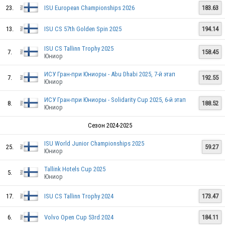
23.
ISU European Championships 2026
183.63
13.
ISU CS 57th Golden Spin 2025
194.14
ISU CS Tallinn Trophy 2025
7.
158.45
Юниор
ИСУ Гран-при Юниоры - Abu Dhabi 2025, 7-й этап
7.
192.55
Юниор
ИСУ Гран-при Юниоры - Solidarity Cup 2025, 6-й этап
8.
188.52
Юниор
Сезон 2024-2025
ISU World Junior Championships 2025
25.
59.27
Юниор
Tallink Hotels Cup 2025
5.
Юниор
17.
ISU CS Tallinn Trophy 2024
173.47
6.
Volvo Open Cup 53rd 2024
184.11