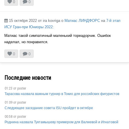


0
0
FIN
15 октября 2022 от ira kovriga о
Матиас ЛИНДФОРС
на
7-й этап

ИСУ Гран-при Юниоры 2022
:
Матиас такой симпатичный маленький тореадорчик. Ошибок
наделал, но понравился.


0
0
Последние новости
01:23 от
poster
Тарасова назвала важным турнир в Токио для российских фигуристов
01:09 от
poster
Следующее заседание совета ISU пройдет в октябре
00:58 от
poster
Роднина назвала Туктамышеву примером для Валиевой и Игнатовой