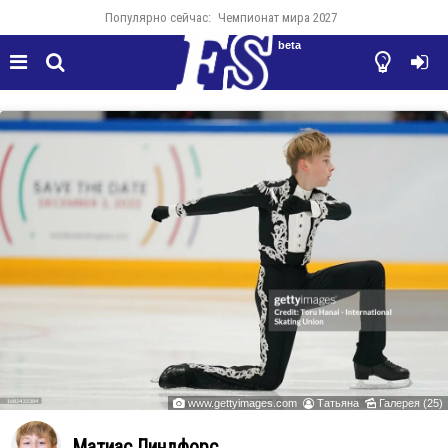
Популярно сейчас:
Чемпионат мира 2027
beta




www.gettyimages.com
Татьяна
Галерея (25)



Матиас Линдфорс