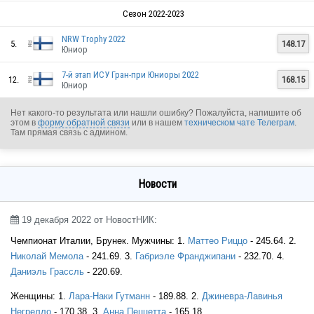
Сезон 2022-2023
FIN
NRW Trophy 2022
5.
148.17
Юниор
7-й этап ИСУ Гран-при Юниоры 2022
12.
168.15
Юниор
Нет какого-то результата или нашли ошибку? Пожалуйста, напишите об
этом в
форму обратной связи
или в нашем
техническом чате Телеграм
.
FIN
Там прямая связь с админом.
Новости
FIN
19 декабря 2022 от НовостНИК:

Чемпионат Италии, Брунек. Мужчины: 1.
Маттео Риццо
- 245.64. 2.
FIN
Николай Мемола
- 241.69. 3.
Габриэле Франджипани
- 232.70. 4.
Даниэль Грассль
- 220.69.
FIN
Женщины: 1.
Лара-Наки Гутманн
- 189.88. 2.
Джиневра-Лавинья
Негрелло
- 170.38. 3.
Анна Пеццетта
- 165.18.