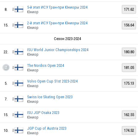
FIN
5-й этап ИСУ Гран-при Юниоры 2024
8.
171.62
Юниор
2-й этап ИСУ Гран-при Юниоры 2024
15.
156.64
Юниор
FIN
Сезон 2023-2024
ISU World Junior Championships 2024
22.
180.80
FIN
Юниор
The Nordics Open 2024
181.05
2
Юниор
FIN
Volvo Open Cup 51st 2023-2024
5.
175.13
Юниор
Swiss Ice Skating Open 2023
7.
FIN
Юниор
ISU JGP Osaka 2023
15.
162.55
Юниор
FIN
JGP Cup of Austria 2023
10.
174.52
Юниор