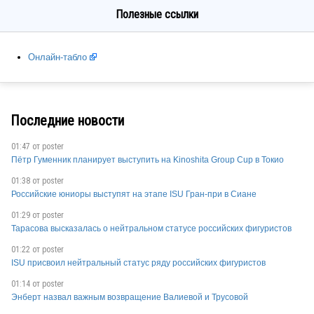
Полезные ссылки
SUI
Онлайн-табло
FIN
Последние новости
USA
01:47 от
poster
Пётр Гуменник планирует выступить на Kinoshita Group Cup в Токио
01:38 от
poster
Российские юниоры выступят на этапе ISU Гран-при в Сиане
01:29 от
poster
Тарасова высказалась о нейтральном статусе российских фигуристов
01:22 от
poster
ISU присвоил нейтральный статус ряду российских фигуристов
CAN
01:14 от
poster
Энберт назвал важным возвращение Валиевой и Трусовой