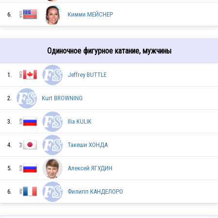
6.
Кимми МЕЙСНЕР
Одиночное фигурное катание, мужчины
1.
Jeffrey BUTTLE
2.
Kurt BROWNING
JPN
3.
Ilia KULIK
4.
Такеши ХОНДА
CAN
5.
Алексей ЯГУДИН
6.
Филипп КАНДЕЛОРО
RUS