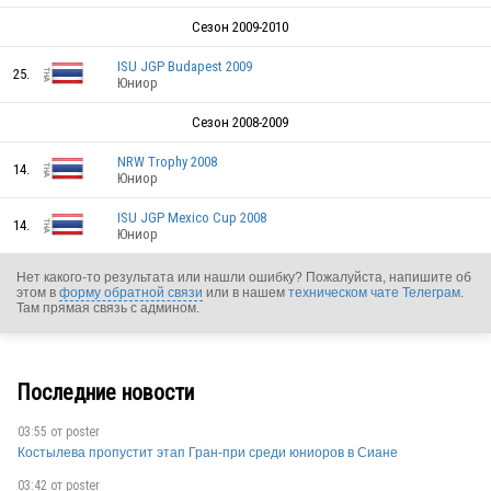
Сезон 2009-2010
ISU JGP Budapest 2009
THA
25.
Юниор
Сезон 2008-2009
NRW Trophy 2008
THA
14.
Юниор
ISU JGP Mexico Cup 2008
14.
Юниор
THA
Нет какого-то результата или нашли ошибку? Пожалуйста, напишите об
этом в
форму обратной связи
или в нашем
техническом чате Телеграм
.
Там прямая связь с админом.
Последние новости
THA
03:55 от
poster
Костылева пропустит этап Гран-при среди юниоров в Сиане
THA
03:42 от
poster