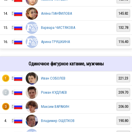
RUS
14.
Алёна ПАНФИЛОВА
145.82
RUS
15.
Варвара ЧИСТЯКОВА
132.78
16.
Арина ГРУШКИНА
116.40
RUS
Одиночное фигурное катание, мужчины
RUS
Иван СОБОЛЕВ
221.23
1
Роман КУДЛАЕВ
209.70
2
RUS
Максим ВАРАКИН
206.00
3
4.
Владимир ОЩЕПКОВ
190.80
RUS