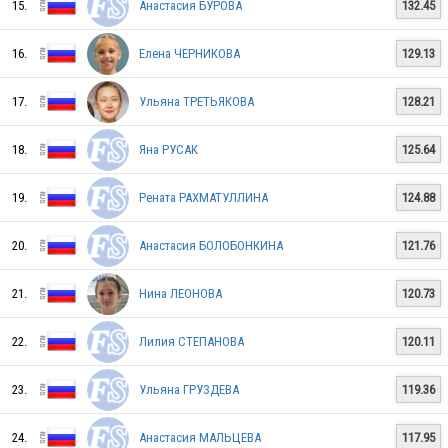
15.
Анастасия БУРОВА
132.45
16.
Елена ЧЕРНИКОВА
129.13
RUS
17.
Ульяна ТРЕТЬЯКОВА
128.21
18.
Яна РУСАК
125.64
RUS
19.
Рената РАХМАТУЛЛИНА
124.88
RUS
20.
Анастасия БОЛОБОНКИНА
121.76
21.
Нина ЛЕОНОВА
120.73
RUS
22.
Лилия СТЕПАНОВА
120.11
23.
Ульяна ГРУЗДЕВА
119.36
RUS
24.
Анастасия МАЛЬЦЕВА
117.95