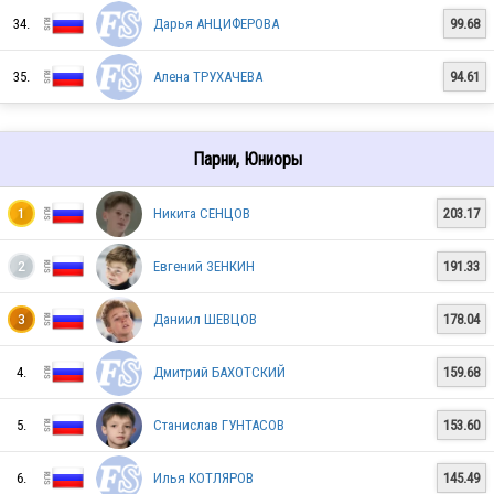
34.
Дарья АНЦИФЕРОВА
99.68
RUS
35.
Алена ТРУХАЧЕВА
94.61
RUS
Парни, Юниоры
RUS
Никита СЕНЦОВ
203.17
1
Евгений ЗЕНКИН
191.33
2
RUS
Даниил ШЕВЦОВ
178.04
3
4.
Дмитрий БАХОТСКИЙ
159.68
RUS
5.
Станислав ГУНТАСОВ
153.60
RUS
6.
Илья КОТЛЯРОВ
145.49