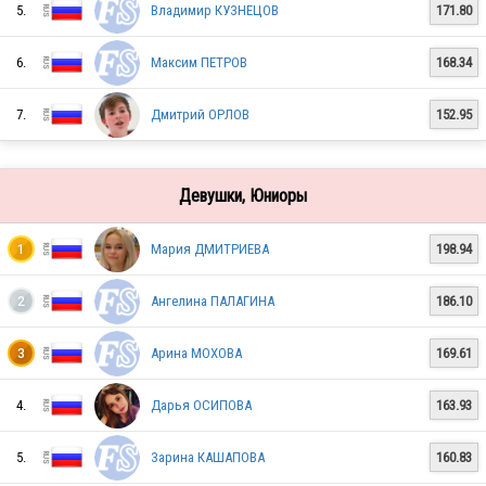
5.
Владимир КУЗНЕЦОВ
171.80
RUS
6.
Максим ПЕТРОВ
168.34
7.
Дмитрий ОРЛОВ
152.95
RUS
Девушки, Юниоры
RUS
Мария ДМИТРИЕВА
198.94
1
Ангелина ПАЛАГИНА
186.10
2
RUS
Арина МОХОВА
169.61
3
RUS
4.
Дарья ОСИПОВА
163.93
5.
Зарина КАШАПОВА
160.83
RUS