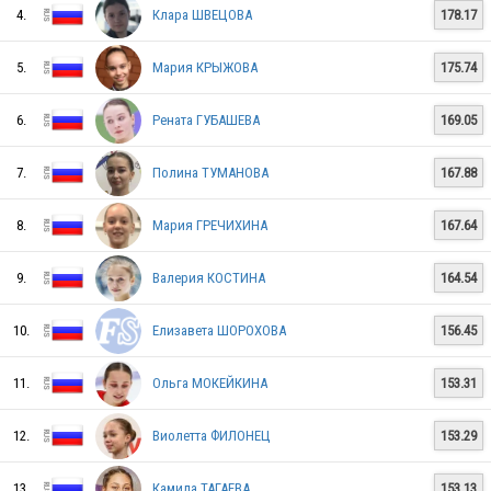
4.
Клара ШВЕЦОВА
178.17
5.
Мария КРЫЖОВА
175.74
6.
Рената ГУБАШЕВА
169.05
7.
Полина ТУМАНОВА
167.88
8.
Мария ГРЕЧИХИНА
167.64
9.
Валерия КОСТИНА
164.54
10.
Елизавета ШОРОХОВА
156.45
11.
Ольга МОКЕЙКИНА
153.31
RUS
12.
Виолетта ФИЛОНЕЦ
153.29
13.
Камила ТАГАЕВА
153.13