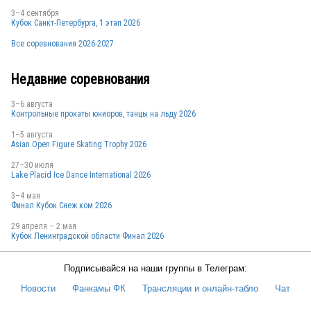
3–4 сентября
Кубок Санкт-Петербурга, 1 этап 2026
RUS
Все соревнования 2026-2027
Недавние соревнования
RUS
3–6 августа
Контрольные прокаты юниоров, танцы на льду 2026
1–5 августа
RUS
Asian Open Figure Skating Trophy 2026
27–30 июля
Lake Placid Ice Dance International 2026
RUS
3–4 мая
Финал Кубок Снеж.ком 2026
29 апреля – 2 мая
Кубок Ленинградской области Финал 2026
RUS
Подписывайся на наши группы в Телеграм:
Новости
Фанкамы ФК
Трансляции и онлайн-табло
Чат
RUS