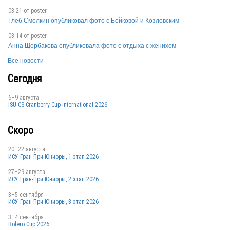
RUS
03:21 от
poster
Глеб Смолкин опубликовал фото с Бойковой и Козловским
03:14 от
poster
RUS
Анна Щербакова опубликовала фото с отдыха с женихом
Все новости
Сегодня
RUS
6–9 августа
ISU CS Cranberry Cup International 2026
RUS
Скоро
20–22 августа
ИСУ Гран-При Юниоры, 1 этап 2026
RUS
27–29 августа
ИСУ Гран-При Юниоры, 2 этап 2026
3–5 сентября
ИСУ Гран-При Юниоры, 3 этап 2026
RUS
3–4 сентября
Bolero Cup 2026